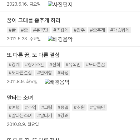
2023.6.16. 금요일
꿈이 그대를 춤추게 하라
#꿈
#춤
#유목민
#뜨겁게
#안주
#춤추게
#가슴뛰게
2012.5.23. 수요일
또 다른 꿈, 또 다른 결심
#경계
#칭기스칸
#진화
#유목민
#또다른꿈
#또다른결심
#안이함
#타성
2011.8.9. 화요일
말타는 소녀
#여행
#추억
#그림
#몽골
#초원
#유목민
#말타는소녀
#말타기
#경쾌
2010.8.9. 월요일