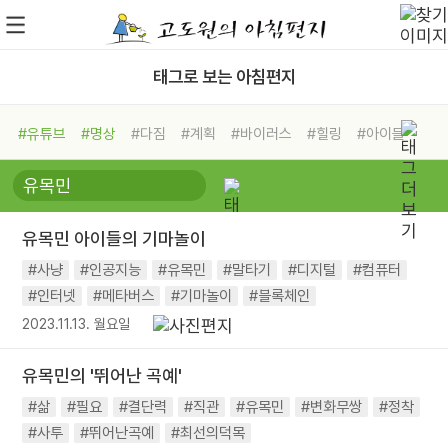
태그로 보는 아침편지
#유튜브
#명상
#다짐
#계획
#바이러스
#힐링
#아이들
#비전캠프
#독서캠프
#삶
#경험
#사람
#도움
#선택
#희망
#나눔
#친구
#링컨학교
#극복
#리더
#위기
유목민 아이들의 기마놀이
#독서
#건강
#면역력
#사냥
#인공지능
#유목민
#말타기
#디지털
#컴퓨터
#인터넷
#메타버스
#기마놀이
#블록체인
2023.11.13. 월요일
유목민의 '뛰어난 곡예'
#삶
#필요
#결단력
#직관
#유목민
#변화무쌍
#정착
#사투
#뛰어난곡예
#최선의덕목