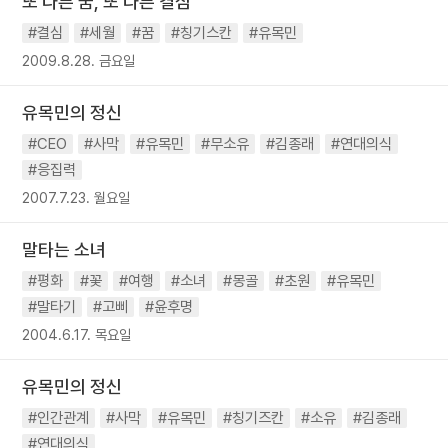
또 다른 꿈, 또 다른 결심
#결심
#세월
#꿈
#칭기스칸
#유목민
2009.8.28. 금요일
유목민의 정신
#CEO
#사막
#유목민
#무소유
#김종래
#연대의식
#응집력
2007.7.23. 월요일
말타는 소녀
#평화
#꽃
#여행
#소녀
#몽골
#초원
#유목민
#말타기
#고삐
#윤후명
2004.6.17. 목요일
유목민의 정신
#인간관계
#사막
#유목민
#칭기즈칸
#소유
#김종래
#연대의식