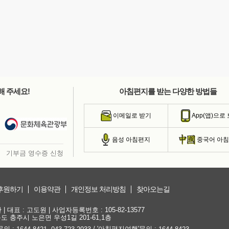
해 주세요!
아침편지를 받는 다양한 방법들
이메일로 받기
App(앱)으로
음성 아침편지
중국어 아
기부금 영수증 신청
후원하기
이용약관
개인정보 처리방침
찾아오는길
대표 : 고도원 | 사업자등록번호 : 105-82-13577
청북도 충주시 노은면 우성1길 201-61,1층
문의 :
,
/ '아침편지여행'문의 :