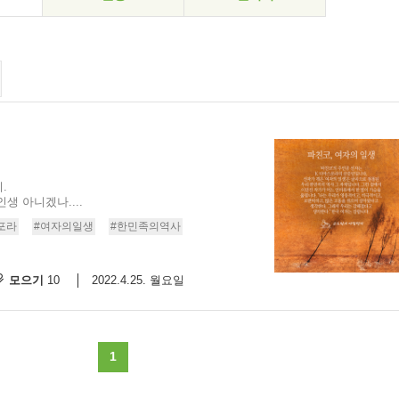
.
생 아니겠나....
포라
#여자의일생
#한민족의역사
모으기
2022.4.25. 월요일
10
1