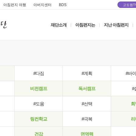
아침편지 여행
아버지센터
BDS
고도원T
재단소개
아침편지는
지난 아침편지
|
|
|
#다짐
#계획
#바
비전캠프
독서캠프
#
#도움
#선택
희
링컨학교
#극복
리
건강
면역력