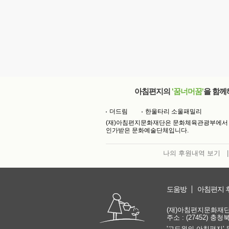
아침편지의
'꿈너머꿈'
을 함께
더드림
한울타리 소울패밀리
(재)아침편지문화재단은 문화체육관광부에서
인가받은 문화예술단체입니다.
나의 후원내역 보기
|
도움방
아침편지 
(재)아침편지문화재단 | 
주소 : (27452) 충
'고도원의 아침편지' 