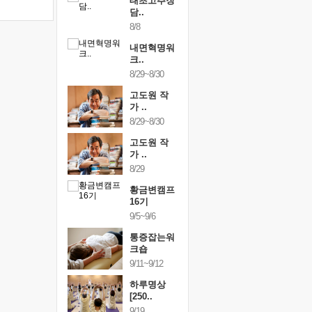
행복한가족
태초고추장
행복한가
여행
담..
여행
24~9/26
8/8
9/24~9/26
건강명상법
내면혁명워
건강명상
..
크..
스..
/9~10/10
8/29~8/30
10/9~10/10
내면혁명워
고도원 작
내면혁명
..
가 ..
크..
/17~10/18
8/29~8/30
10/17~10/18
황금변캠프
고도원 작
황금변캠
7기
가 ..
17기
/30~10/31
8/29
10/30~10/31
통증잡는워
황금변캠프
통증잡는
크숍
16기
크숍
/7~11/8
9/5~9/6
11/7~11/8
내면혁명워
통증잡는워
내면혁명
..
크숍
크..
/12~12/13
9/11~9/12
12/12~12/13
하루명상
[250..
9/19