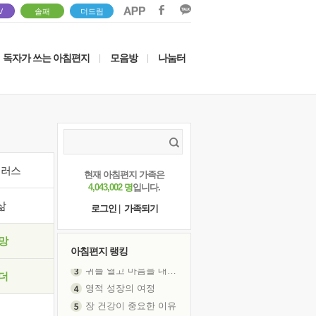
V
솔패
더드림
독자가 쓰는 아침편지
모음방
나눔터
|
|
이러스
현재 아침편지 가족은
4,043,002 명
입니다.
삶
로그인
|
가족되기
망
아침편지 랭킹
영적 성장의 여정
더
장 건강이 중요한 이유
신의 음성을 듣는다