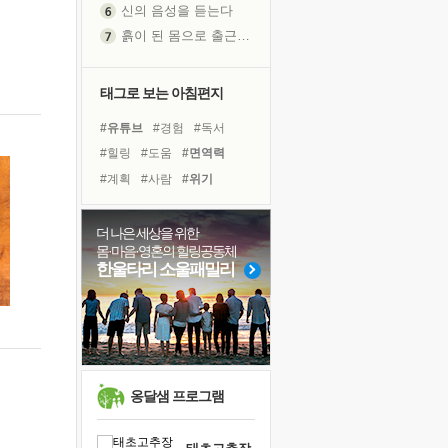
흙이 된 몸으로 출근하는 여자
극과 극의 양 끝단
내가 '나다움'을 찾는 길
피해 갈 수 없는 사건들
태그로 보는 아침편지
처음 손을 잡았던 날
#유튜브
#경험
#독서
꿈이 실제가 되는 것
#힐링
#도움
#면역력
'말 타는 법'을 먼저
#계획
#사람
#위기
졸업식 사진을 보며
#다짐
#희망
#삶
아픈 아버지를 위한 공간 설계
#독서캠프
#링컨학교
더 나은 세상을 위한
극심한 변비, 어깨결림, 수면 장애
몸·마음·영혼의 힐링공동체
#극복
#친구
#명상
보고 싶은 어머니
한울타리 소울패밀리
#건강
#나눔
#바이러스
유년 시절의 부산 영도 바다
#비전캠프
#아이들
못된 꼰대들
#리더
#선택
거울 속의 나
희망이란
'모른다'는 것
옹달샘 프로그램
귀를 열고 마음을 내어주고