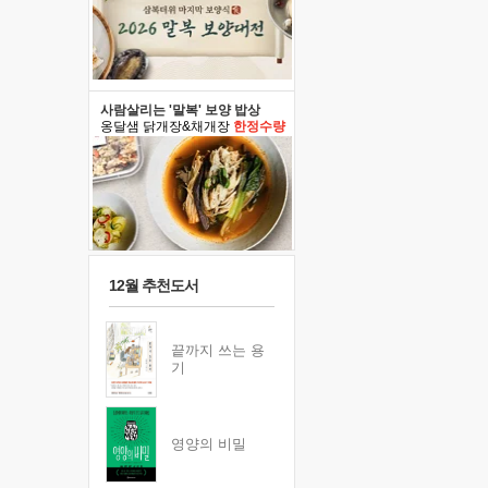
사람살리는 '말복' 보양 밥상
옹달샘 닭개장&채개장
한정수량
12월 추천도서
끝까지 쓰는 용
기
영양의 비밀