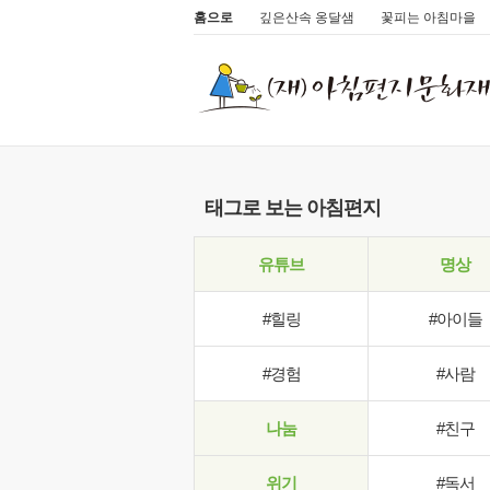
홈으로
깊은산속 옹달샘
꽃피는 아침마을
태그로 보는 아침편지
유튜브
명상
#힐링
#아이들
#경험
#사람
나눔
#친구
위기
#독서