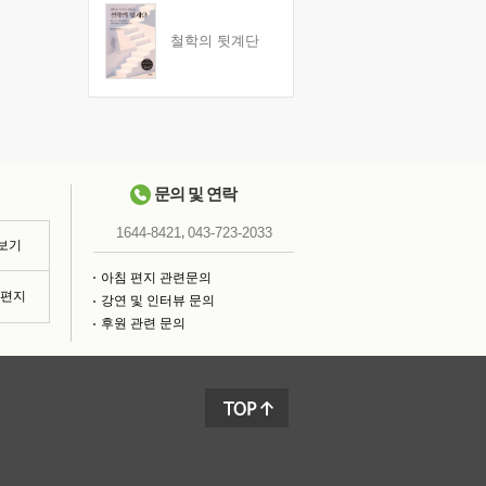
철학의 뒷계단
문의 및 연락
,
1644-8421
043-723-2033
 보기
아침 편지 관련문의
침편지
강연 및 인터뷰 문의
후원 관련 문의