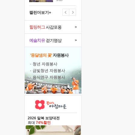
캘린더보기+
힐링허그
사감포옹
>
예술치유
걷기명상
>
'옹달샘의 꽃'
자원봉사
· 청년 자원봉사
· 금빛청년 자원봉사
· 음식연구 자원봉사
2026 말복 보양대전
최대
74%할인