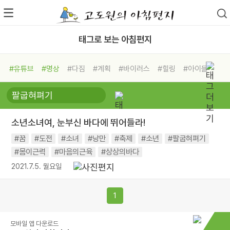
태그로 보는 아침편지
#유튜브
#명상
#다짐
#계획
#바이러스
#힐링
#아이들
#비전캠프
#독서캠프
#삶
#경험
#사람
#도움
#선택
#희망
#나눔
#친구
#링컨학교
#극복
#리더
#위기
소년소녀여, 눈부신 바다에 뛰어들라!
#독서
#건강
#면역력
#꿈
#도전
#소녀
#낭만
#축제
#소년
#팔굽혀펴기
#몸이근력
#마음의근육
#상상의바다
2021.7.5. 월요일
1
모바일 앱 다운로드