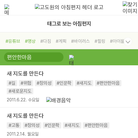
태그로 보는 아침편지
#유튜브
#명상
#다짐
#계획
#바이러스
#힐링
#아이들
#비전캠프
#독서캠프
#삶
#경험
#사람
#도움
#선택
#희망
#나눔
#친구
#링컨학교
#극복
#리더
#위기
새 지도를 만든다
#독서
#건강
#면역력
#길
#위험
#창의성
#인문학
#새지도
#편안한마음
#새로운지도
2011.6.22. 수요일
새 지도를 만든다
#고통
#창의성
#인문학
#새지도
#편안한마음
2011.2.14. 월요일