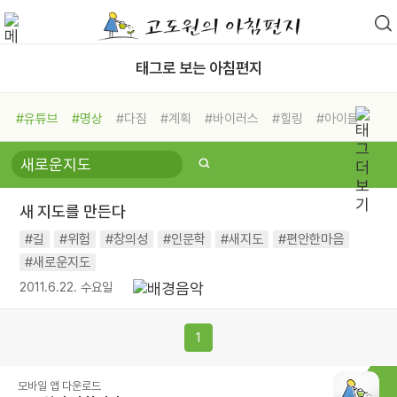
태그로 보는 아침편지
#유튜브
#명상
#다짐
#계획
#바이러스
#힐링
#아이들
#비전캠프
#독서캠프
#삶
#경험
#사람
#도움
#선택
#희망
#나눔
#친구
#링컨학교
#극복
#리더
#위기
새 지도를 만든다
#독서
#건강
#면역력
#길
#위험
#창의성
#인문학
#새지도
#편안한마음
#새로운지도
2011.6.22. 수요일
1
모바일 앱 다운로드