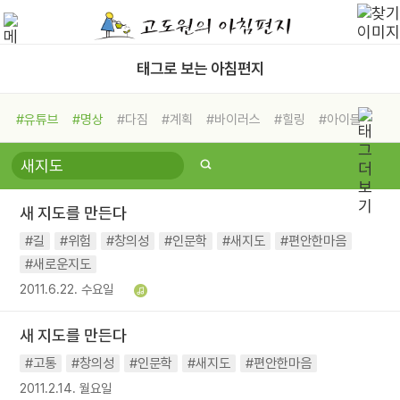
태그로 보는 아침편지
#유튜브
#명상
#다짐
#계획
#바이러스
#힐링
#아이들
#비전캠프
#독서캠프
#삶
#경험
#사람
#도움
#선택
#희망
#나눔
#친구
#링컨학교
#극복
#리더
#위기
새 지도를 만든다
#독서
#건강
#면역력
#길
#위험
#창의성
#인문학
#새지도
#편안한마음
#새로운지도
2011.6.22. 수요일
새 지도를 만든다
#고통
#창의성
#인문학
#새지도
#편안한마음
2011.2.14. 월요일