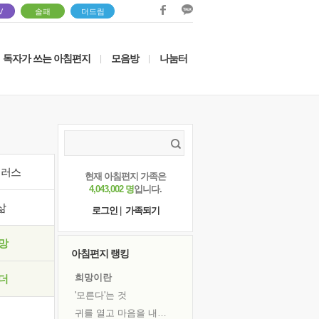
V
솔패
더드림
독자가 쓰는 아침편지
모음방
나눔터
|
|
이러스
현재 아침편지 가족은
4,043,002 명
입니다.
삶
로그인
|
가족되기
망
아침편지 랭킹
희망이란
더
'모른다'는 것
귀를 열고 마음을 내어주고