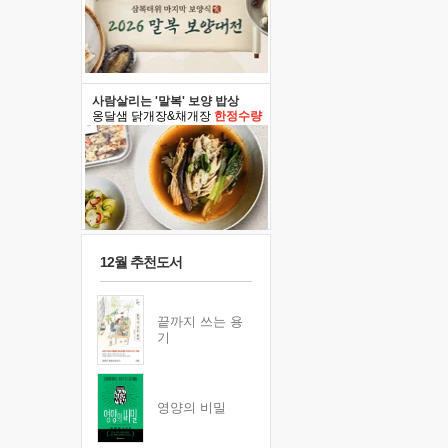
사람살리는 '말복' 보양 밥상
옹달샘 닭개장&채개장
한정수량
12월 추천도서
끝까지 쓰는 용
기
영양의 비밀