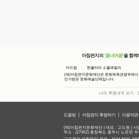
아침편지의
'꿈너머꿈'
을 함께
더드림
한울타리 소울패밀리
(재)아침편지문화재단은 문화체육관광부에서
인가받은 문화예술단체입니다.
나의 후원내역 보기
|
도움방
아침편지 후원하기
이용약관
(재)아침편지문화재단 | 대표 : 고도원 | 사업자
주소 : (27452) 충청북도 충주시 노은면 우성
'고도원의 아침편지' 문의 :
,