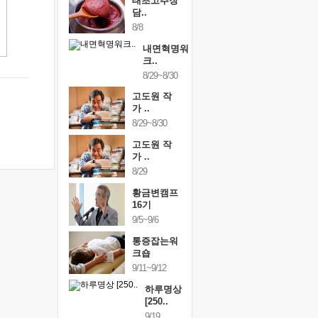
태초고추장
담..
8/8
내면혁명워
크..
8/29~8/30
고도원 작
가 ..
8/29~8/30
고도원 작
가 ..
8/29
황금변캠프
16기
9/5~9/6
통증잡는워
크숍
9/11~9/12
하루명상
[250..
9/19