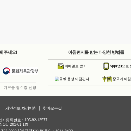
해 주세요!
아침편지를 받는 다양한 방법들
이메일로 받기
App(앱)으로
음성 아침편지
중국어 아
기부금 영수증 신청
개인정보 처리방침
찾아오는길
등록번호 : 105-82-13577
1길 201-61,1층
/ '아침편지여행'문의 :