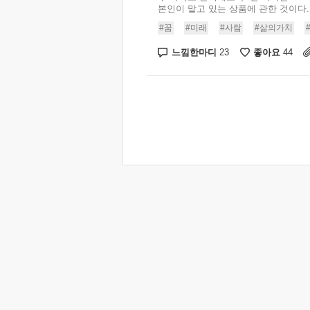
본인이 맡고 있는 상품에 관한 것이다. .
#꿈
#미래
#사람
#삶의가치
느낌한마디
좋아요
23
44