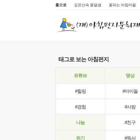
홈으로
깊은산속 옹달샘
꽃피는 아침마을
태그로 보는 아침편지
유튜브
명상
#힐링
#아이들
#경험
#사람
나눔
#친구
위기
#독서