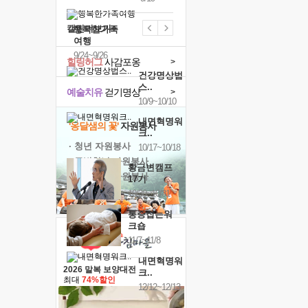
캘린더보기+
행복한가족
여행
9/24~9/26
힐링허그
사감포옹
>
건강명상법
스..
예술치유
걷기명상
>
10/9~10/10
내면혁명워
'옹달샘의 꽃'
자원봉사
크..
· 청년 자원봉사
10/17~10/18
· 금빛청년 자원봉사
황금변캠프
· 음식연구 자원봉사
17기
10/30~10/31
통증잡는워
크숍
11/7~11/8
내면혁명워
2026 말복 보양대전
크..
최대
74%할인
12/12~12/13