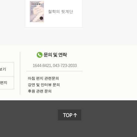
철학의 뒷계단
문의 및 연락
,
1644-8421
043-723-2033
 보기
아침 편지 관련문의
침편지
강연 및 인터뷰 문의
후원 관련 문의