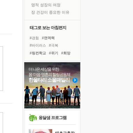
영적 성장의 여정
장 건강이 중요한 이유
신의 음성을 듣는다
흙이 된 몸으로 출근하는 여자
태그로 보는 아침편지
극과 극의 양 끝단
#경험
#면역력
내가 '나다움'을 찾는 길
#바이러스
#극복
피해 갈 수 없는 사건들
#링컨학교
#위기
#희망
처음 손을 잡았던 날
#친구
#유튜브
#다짐
꿈이 실제가 되는 것
#비전캠프
#독서캠프
더 나은 세상을 위한
'말 타는 법'을 먼저
몸·마음·영혼의 힐링공동체
#사람
#건강
#도움
#삶
졸업식 사진을 보며
한울타리 소울패밀리
#아이들
#독서
#계획
아픈 아버지를 위한 공간 설계
#명상
#나눔
#리더
극심한 변비, 어깨결림, 수면 장애
#선택
#힐링
보고 싶은 어머니
유년 시절의 부산 영도 바다
못된 꼰대들
옹달샘 프로그램
거울 속의 나