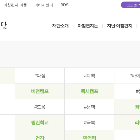
아침편지 여행
아버지센터
BDS
고도원T
재단소개
아침편지는
지난 아침편지
|
|
|
#다짐
#계획
#바
비전캠프
독서캠프
#
#도움
#선택
희
링컨학교
#극복
리
건강
면역력