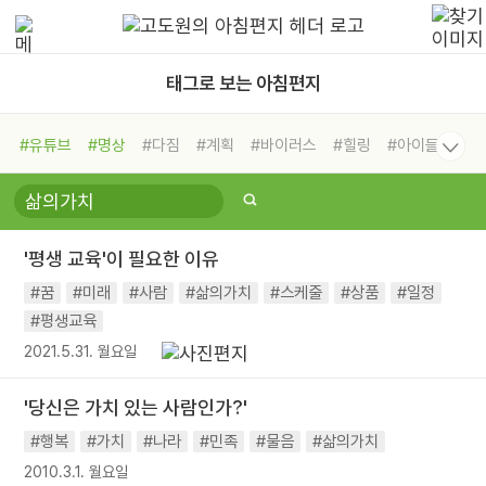
태그로 보는 아침편지
#유튜브
#명상
#다짐
#계획
#바이러스
#힐링
#아이들
#비전캠프
#독서캠프
#삶
#경험
#사람
#도움
#선택
#희망
#나눔
#친구
#링컨학교
#극복
#리더
#위기
'평생 교육'이 필요한 이유
#독서
#건강
#면역력
#꿈
#미래
#사람
#삶의가치
#스케줄
#상품
#일정
#평생교육
2021.5.31. 월요일
'당신은 가치 있는 사람인가?'
#행복
#가치
#나라
#민족
#물음
#삶의가치
2010.3.1. 월요일