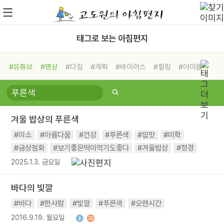
태그로 보는 아침편지
#유튜브
#명상
#다짐
#계획
#바이러스
#힐링
#아이들
#비전캠프
#독서캠프
#삶
#경험
#사람
#도움
#선택
#희망
#나눔
#친구
#링컨학교
#극복
#리더
#위기
겨울 밥상의 푸른색
#독서
#건강
#면역력
#미소
#아름다움
#건강
#푸른색
#입맛
#미학
#금상첨화
#보기좋은떡이먹기도좋다
#겨울밥상
#정경
2025.1.3. 금요일
바다의 빛깔
#바다
#한사람
#빛깔
#푸른색
#오랜시간
2016.9.19. 월요일