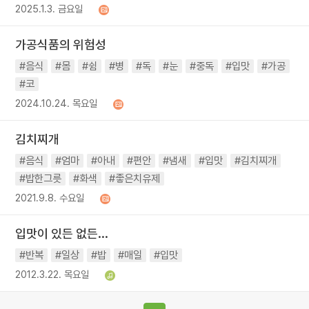
2025.1.3. 금요일
가공식품의 위험성
#음식
#몸
#쉼
#병
#독
#눈
#중독
#입맛
#가공
#코
2024.10.24. 목요일
김치찌개
#음식
#엄마
#아내
#편안
#냄새
#입맛
#김치찌개
#밥한그릇
#화색
#좋은치유제
2021.9.8. 수요일
입맛이 있든 없든...
#반복
#일상
#밥
#매일
#입맛
2012.3.22. 목요일