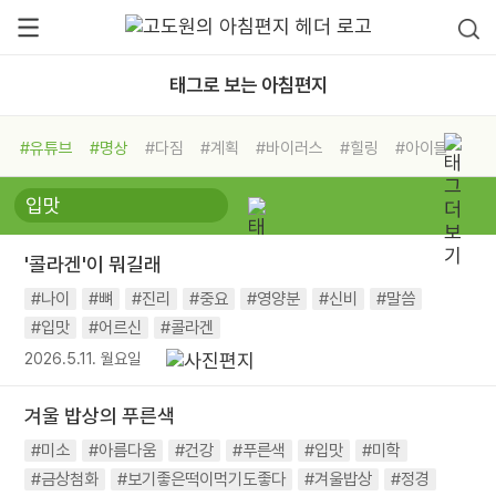
태그로 보는 아침편지
#유튜브
#명상
#다짐
#계획
#바이러스
#힐링
#아이들
#비전캠프
#독서캠프
#삶
#경험
#사람
#도움
#선택
#희망
#나눔
#친구
#링컨학교
#극복
#리더
#위기
'콜라겐'이 뭐길래
#독서
#건강
#면역력
#나이
#뼈
#진리
#중요
#영양분
#신비
#말씀
#입맛
#어르신
#콜라겐
2026.5.11. 월요일
겨울 밥상의 푸른색
#미소
#아름다움
#건강
#푸른색
#입맛
#미학
#금상첨화
#보기좋은떡이먹기도좋다
#겨울밥상
#정경