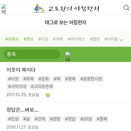
태그로 보는 아침편지
#유튜브
#명상
#다짐
#계획
#바이러스
#힐링
#아이들
#비전캠프
#독서캠프
#삶
#경험
#사람
#도움
#선택
#희망
#나눔
#친구
#링컨학교
#극복
#리더
#위기
이웃이 복이다
#독서
#건강
#면역력
#이웃
#회복
#문화
#복
#풍족
#훈훈한사랑
#사막지대
#고마운존재
2011.10.29. 토요일
정답은...바로...
#인생
#삶
#관계
#경험
#정답
#26살
#풍족
2010.11.27. 토요일