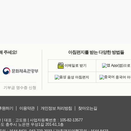
해 주세요!
아침편지를 받는 다양한 방법들
App(앱)으로
이메일로 받기
음성 아침편지
중국어 
기부금 영수증 신청
후원하기
이용약관
개인정보 처리방침
찾아오는길
대표 : 고도원 | 사업자등록번호 : 105-82-13577
청북도 충주시 노은면 우성1길 201-61,1층
문의 :
,
/ '아침편지여행'문의 :