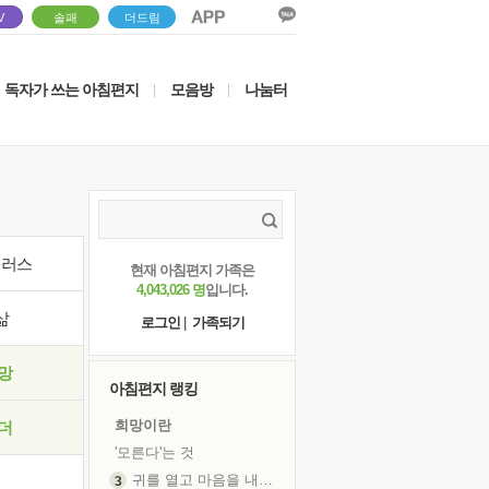
V
솔패
더드림
독자가 쓰는 아침편지
모음방
나눔터
|
|
이러스
현재 아침편지 가족은
4,043,026 명
입니다.
삶
로그인
|
가족되기
망
아침편지 랭킹
희망이란
더
'모른다'는 것
귀를 열고 마음을 내어주고