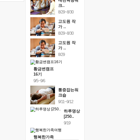
내면혁명워
크..
8/29~8/30
고도원 작
가 ..
8/29~8/30
고도원 작
가 ..
8/29
황금변캠프
16기
9/5~9/6
통증잡는워
크숍
9/11~9/12
하루명상
[250..
9/19
행복한가족