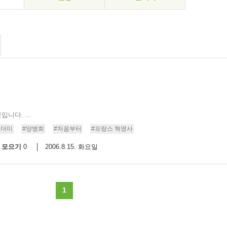
니다. ...
잿더미
#양병희
#처음부터
#프랑스 혁명사
모으기
2006.8.15. 화요일
0
1