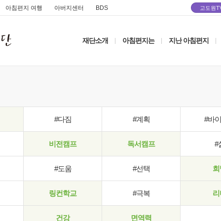
아침편지 여행
아버지센터
BDS
고도원T
재단소개
아침편지는
지난 아침편지
|
|
|
#다짐
#계획
#바
비전캠프
독서캠프
#
#도움
#선택
희
링컨학교
#극복
리
건강
면역력