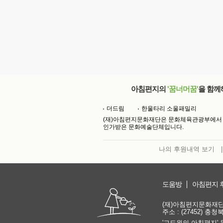
아침편지의
'꿈너머꿈'
을 함께
더드림
한울타리 소울패밀리
(재)아침편지문화재단은 문화체육관광부에서
인가받은 문화예술단체입니다.
나의 후원내역 보기
|
도움방
아침편지 
(재)아침편지문화재단 | 
주소 : (27452) 충
'고도원의 아침편지' 