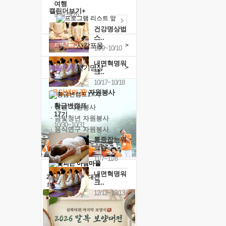
여행
캘린더보기+
9/24~9/26
건강명상법
스..
힐링허그
사감포옹
>
10/9~10/10
내면혁명워
예술치유
걷기명상
>
크..
10/17~10/18
'옹달샘의 꽃'
자원봉사
황금변캠프
· 청년 자원봉사
17기
· 금빛청년 자원봉사
10/30~10/31
· 음식연구 자원봉사
통증잡는워
크숍
11/7~11/8
내면혁명워
2026 말복 보양대전
크..
최대
74%할인
12/12~12/13