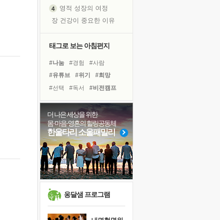
영적 성장의 여정
장 건강이 중요한 이유
신의 음성을 듣는다
흙이 된 몸으로 출근하는 여자
태그로 보는 아침편지
극과 극의 양 끝단
#나눔
#경험
#사람
내가 '나다움'을 찾는 길
#유튜브
#위기
#희망
피해 갈 수 없는 사건들
#선택
#독서
#비전캠프
처음 손을 잡았던 날
#힐링
#명상
#아이들
꿈이 실제가 되는 것
#리더
#극복
#건강
더 나은 세상을 위한
'말 타는 법'을 먼저
몸·마음·영혼의 힐링공동체
#독서캠프
#링컨학교
졸업식 사진을 보며
한울타리 소울패밀리
#삶
#도움
#바이러스
극심한 변비, 어깨결림, 수면 장애
#친구
#계획
#다짐
아픈 아버지를 위한 공간 설계
#면역력
슬럼프
보고 싶은 어머니
유년 시절의 부산 영도 바다
옹달샘 프로그램
못된 꼰대들