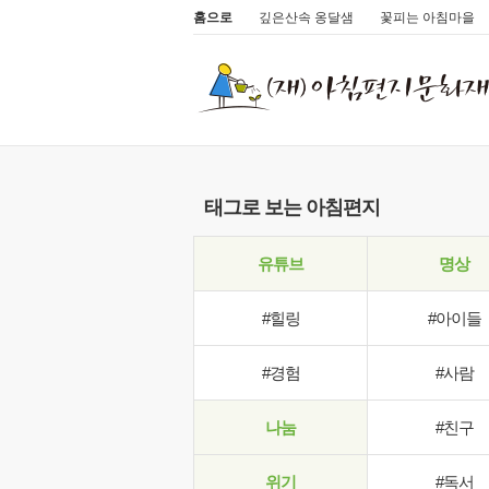
홈으로
깊은산속 옹달샘
꽃피는 아침마을
태그로 보는 아침편지
유튜브
명상
#힐링
#아이들
#경험
#사람
나눔
#친구
위기
#독서