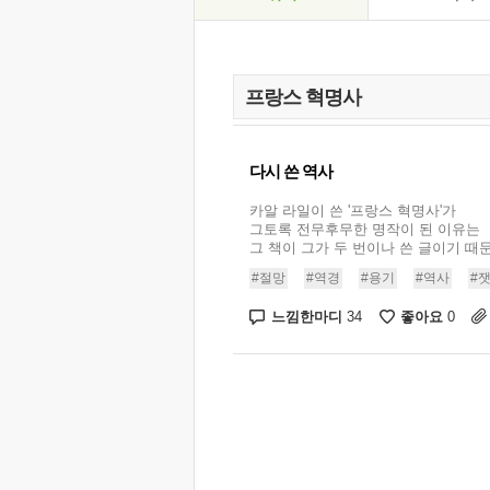
다시 쓴 역사
카알 라일이 쓴 '프랑스 혁명사'가
그토록 전무후무한 명작이 된 이유는
그 책이 그가 두 번이나 쓴 글이기 때문입
#절망
#역경
#용기
#역사
#
느낌한마디
좋아요
34
0