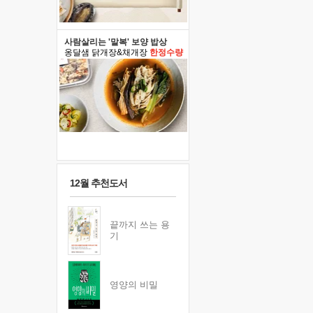
사람살리는 '말복' 보양 밥상
옹달샘 닭개장&채개장
한정수량
12월 추천도서
끝까지 쓰는 용
기
영양의 비밀