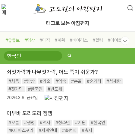
태그로 보는 아침편지
#유튜브
#명상
#다짐
#계획
#바이러스
#힐링
#아이들
#비전캠프
#독서캠프
#삶
#경험
#사람
#도움
#선택
#희망
#나눔
#친구
#링컨학교
#극복
#리더
#위기
쇠젓가락과 나무젓가락, 어느 쪽이 쉬운가?
#독서
#건강
#면역력
#처음
#밥상
#기술
#익숙
#손끝
#숟가락
#섬세함
#젓가락
#한국인
#반도체
2026.3.6. 금요일
어부바 도리도리 잼잼
#오늘
#생명
#역사
#청소년
#기원
#한국인
#K디아스포라
#세계연대
#출범식
#축시