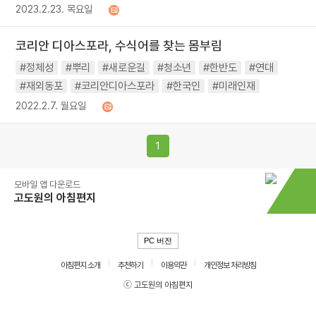
2023.2.23. 목요일
코리안 디아스포라, 수식어를 찾는 몸부림
#정체성
#뿌리
#새로운길
#청소년
#한반도
#연대
#재외동포
#코리안디아스포라
#한국인
#미래인재
2022.2.7. 월요일
1
모바일 앱 다운로드
고도원의 아침편지
PC 버전
아침편지 소개
추천하기
이용약관
개인정보 처리방침
ⓒ 고도원의 아침편지