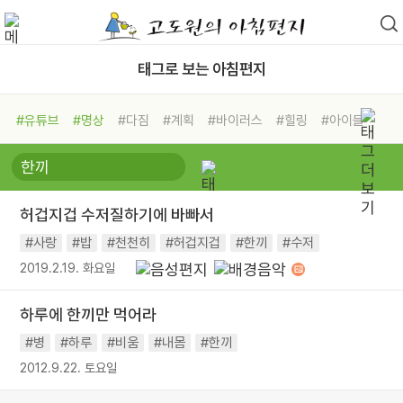
태그로 보는 아침편지
#유튜브
#명상
#다짐
#계획
#바이러스
#힐링
#아이들
#비전캠프
#독서캠프
#삶
#경험
#사람
#도움
#선택
#희망
#나눔
#친구
#링컨학교
#극복
#리더
#위기
허겁지겁 수저질하기에 바빠서
#독서
#건강
#면역력
#사랑
#밥
#천천히
#허겁지겁
#한끼
#수저
2019.2.19. 화요일
하루에 한끼만 먹어라
#병
#하루
#비움
#내몸
#한끼
2012.9.22. 토요일