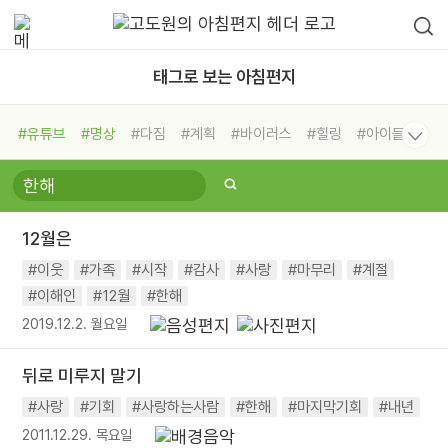
태그로 보는 아침편지
#유튜브
#명상
#다짐
#계획
#바이러스
#힐링
#아이들
#비전캠프
#독서캠프
#삶
#경험
#사람
#도움
#선택
#희망
#나눔
#친구
#링컨학교
#극복
#리더
#위기
12월은
#독서
#건강
#면역력
#이웃
#가족
#시작
#감사
#사랑
#마무리
#계절
#이해인
#12월
#한해
2019.12.2. 월요일
뒤로 미루지 말기
#사랑
#기회
#사랑하는사람
#한해
#마지막기회
#내년
2011.12.29. 목요일