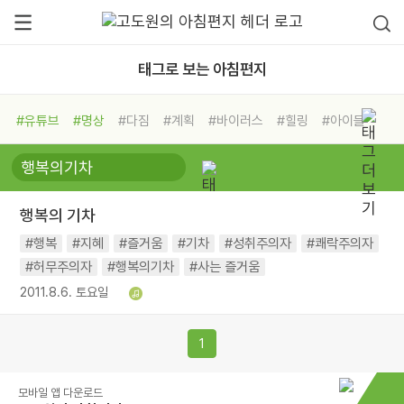
태그로 보는 아침편지
#유튜브
#명상
#다짐
#계획
#바이러스
#힐링
#아이들
#비전캠프
#독서캠프
#삶
#경험
#사람
#도움
#선택
#희망
#나눔
#친구
#링컨학교
#극복
#리더
#위기
행복의 기차
#독서
#건강
#면역력
#행복
#지혜
#즐거움
#기차
#성취주의자
#쾌락주의자
#허무주의자
#행복의기차
#사는 즐거움
2011.8.6. 토요일
1
모바일 앱 다운로드