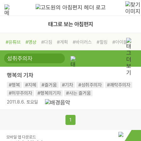
태그로 보는 아침편지
#유튜브
#명상
#다짐
#계획
#바이러스
#힐링
#아이들
#비전캠프
#독서캠프
#삶
#경험
#사람
#도움
#선택
#희망
#나눔
#친구
#링컨학교
#극복
#리더
#위기
행복의 기차
#독서
#건강
#면역력
#행복
#지혜
#즐거움
#기차
#성취주의자
#쾌락주의자
#허무주의자
#행복의기차
#사는 즐거움
2011.8.6. 토요일
1
모바일 앱 다운로드