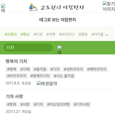
태그로 보는 아침편지
#유튜브
#명상
#다짐
#계획
#바이러스
#힐링
#아이들
#비전캠프
#독서캠프
#삶
#경험
#사람
#도움
#선택
#희망
#나눔
#친구
#링컨학교
#극복
#리더
#위기
행복의 기차
#독서
#건강
#면역력
#행복
#지혜
#즐거움
#기차
#성취주의자
#쾌락주의자
#허무주의자
#행복의기차
#사는 즐거움
2011.8.6. 토요일
기차 사랑
#행복
#사랑
#기차
#아오모리여행
#기차사랑
2011.1.27. 목요일