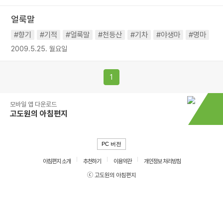
얼룩말
#향기
#기적
#얼룩말
#천등산
#기차
#야생마
#명마
2009.5.25. 월요일
1
모바일 앱 다운로드
고도원의 아침편지
PC 버전
아침편지 소개
추천하기
이용약관
개인정보 처리방침
ⓒ 고도원의 아침편지