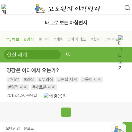
태그로 보는 아침편지
#유튜브
#명상
#다짐
#계획
#바이러스
#힐링
#아이들
#비전캠프
#독서캠프
#삶
#경험
#사람
#도움
#선택
#희망
#나눔
#친구
#링컨학교
#극복
#리더
#위기
영감은 어디에서 오는가?
#독서
#건강
#면역력
#영감
#의식
#무의식
#현실 세계
#육체 세계
#영적 세계
#새로운 세계
2015.4.9. 목요일
1
모바일 앱 다운로드