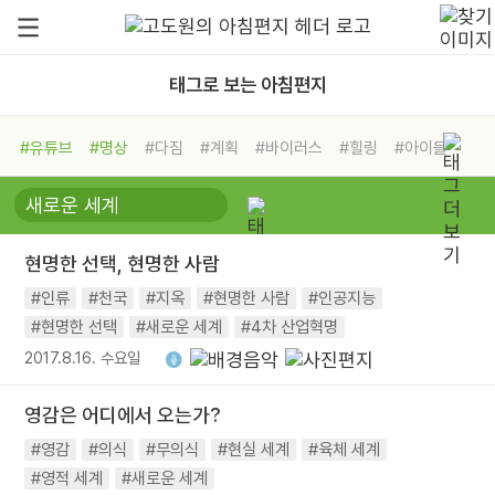
태그로 보는 아침편지
#유튜브
#명상
#다짐
#계획
#바이러스
#힐링
#아이들
#비전캠프
#독서캠프
#삶
#경험
#사람
#도움
#선택
#희망
#나눔
#친구
#링컨학교
#극복
#리더
#위기
현명한 선택, 현명한 사람
#독서
#건강
#면역력
#인류
#천국
#지옥
#현명한 사람
#인공지능
#현명한 선택
#새로운 세계
#4차 산업혁명
2017.8.16. 수요일
영감은 어디에서 오는가?
#영감
#의식
#무의식
#현실 세계
#육체 세계
#영적 세계
#새로운 세계