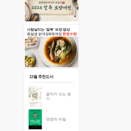
사람살리는 '말복' 보양 밥상
옹달샘 닭개장&채개장
한정수량
12월 추천도서
끝까지 쓰는 용
기
영양의 비밀