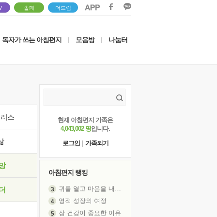
V
솔패
더드림
독자가 쓰는 아침편지
모음방
나눔터
|
|
이러스
현재 아침편지 가족은
4,043,002 명
입니다.
삶
로그인
|
가족되기
망
아침편지 랭킹
귀를 열고 마음을 내어주고
더
영적 성장의 여정
장 건강이 중요한 이유