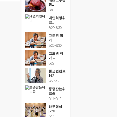
행복한가족
태초고추장
행복한가
여행
담..
여행
24~9/26
8/8
9/24~9/26
건강명상법
내면혁명워
건강명상
..
크..
스..
/9~10/10
8/29~8/30
10/9~10/10
내면혁명워
고도원 작
내면혁명
..
가 ..
크..
/17~10/18
8/29~8/30
10/17~10/18
황금변캠프
고도원 작
황금변캠
7기
가 ..
17기
/30~10/31
8/29
10/30~10/31
통증잡는워
황금변캠프
통증잡는
크숍
16기
크숍
/7~11/8
9/5~9/6
11/7~11/8
내면혁명워
통증잡는워
내면혁명
..
크숍
크..
/12~12/13
9/11~9/12
12/12~12/13
하루명상
[250..
9/19