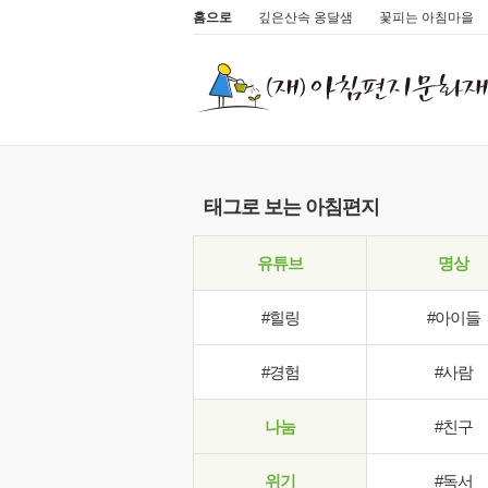
홈으로
깊은산속 옹달샘
꽃피는 아침마을
태그로 보는 아침편지
유튜브
명상
#힐링
#아이들
#경험
#사람
나눔
#친구
위기
#독서