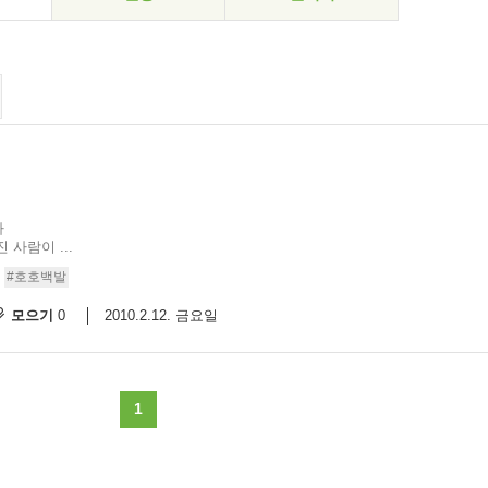
다
사람이 ...
#호호백발
모으기
2010.2.12. 금요일
0
1