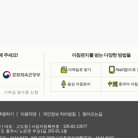
해 주세요!
아침편지를 받는 다양한 방법들
이메일로 받기
App(앱)으로
음성 아침편지
중국어 아
기부금 영수증 신청
후원하기
이용약관
개인정보 처리방침
찾아오는길
대표 : 고도원 | 사업자등록번호 : 105-82-13577
청북도 충주시 노은면 우성1길 201-61,1층
문의 :
,
/ '아침편지여행'문의 :