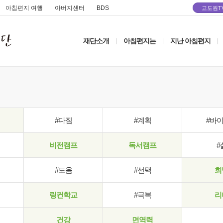
아침편지 여행
아버지센터
BDS
고도원T
재단소개
아침편지는
지난 아침편지
|
|
|
#다짐
#계획
#바
비전캠프
독서캠프
#
#도움
#선택
희
링컨학교
#극복
리
건강
면역력