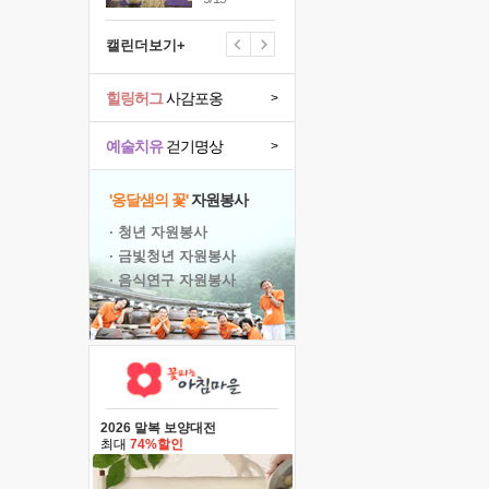
캘린더보기+
힐링허그
사감포옹
>
예술치유
걷기명상
>
'옹달샘의 꽃'
자원봉사
· 청년 자원봉사
· 금빛청년 자원봉사
· 음식연구 자원봉사
2026 말복 보양대전
최대
74%할인