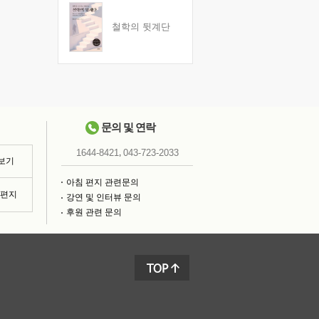
철학의 뒷계단
문의 및 연락
,
1644-8421
043-723-2033
 보기
아침 편지 관련문의
침편지
강연 및 인터뷰 문의
후원 관련 문의