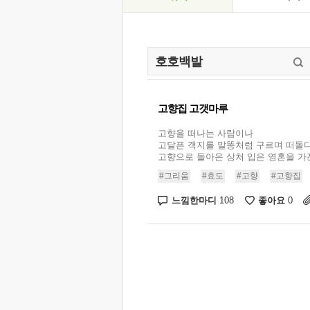
고향집 고갯마루
고향을 떠나는 사람이나
고달픈 객지를 말똥처럼 구르며 떠돌
고향으로 돌아온 상처 입은 영혼을 가진 
#그리움
#효도
#고향
#고향집
느낌한마디
좋아요
108
0