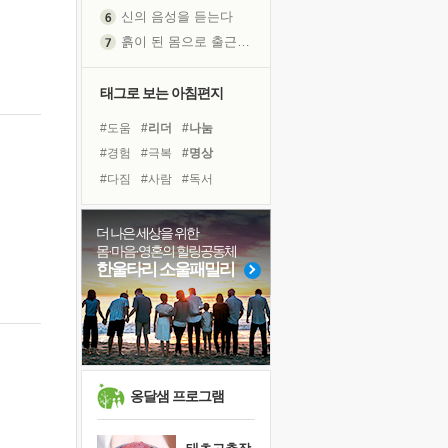
신의 음성을 듣는다
흙이 된 몸으로 출근하는 여자
극과 극의 양 끝단
내가 '나다움'을 찾는 길
태그로 보는 아침편지
피해 갈 수 없는 사건들
#도움
#리더
#나눔
처음 손을 잡았던 날
#경험
#극복
#명상
꿈이 실제가 되는 것
#다짐
#사람
#독서
'말 타는 법'을 먼저
#건강
#면역력
#아이들
졸업식 사진을 보며
#선택
#희망
#계획
더 나은 세상을 위한
아픈 아버지를 위한 공간 설계
몸·마음·영혼의 힐링공동체
#비전캠프
#힐링
극심한 변비, 어깨결림, 수면 장애
한울타리 소울패밀리
#독서캠프
#링컨학교
보고 싶은 어머니
#바이러스
#삶
#유튜브
유년 시절의 부산 영도 바다
#위기
#친구
못된 꼰대들
거울 속의 나
희망이란
옹달샘 프로그램
'모른다'는 것