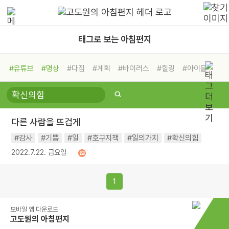
태그로 보는 아침편지
#유튜브
#명상
#다짐
#계획
#바이러스
#힐링
#아이들
#비전캠프
#독서캠프
#삶
#경험
#사람
#도움
#선택
#희망
#나눔
#친구
#링컨학교
#극복
#리더
#위기
다른 사람을 뜨겁게
#독서
#건강
#면역력
#감사
#기쁨
#일
#호구지책
#일의가치
#확신의힘
2022.7.22. 금요일
1
모바일 앱 다운로드
고도원의 아침편지