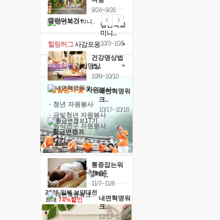
9/24~9/26
캘린더보기+
링컨학교
미니..
10/3~10/5
힐링허그
사감포옹
>
건강명상법
예술치유
걷기명상
>
스..
10/9~10/10
'옹달샘의 꽃'
자원봉사
내면혁명워
크..
· 청년 자원봉사
10/17~10/18
· 금빛청년 자원봉사
· 음식연구 자원봉사
황금변캠프
17기
10/30~10/31
통증잡는워
크숍
11/7~11/8
2026 말복 보양대전
내면혁명워
최대
74%할인
크..
12/12~12/13