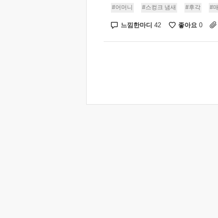
#어머니
#스컹크 냄새
#후각
#
느낌한마디
좋아요
42
0