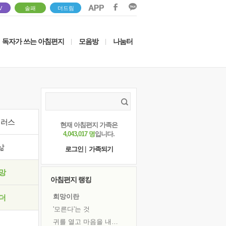
V
솔패
더드림
독자가 쓰는 아침편지
모음방
나눔터
|
|
이러스
현재 아침편지 가족은
4,043,017 명
입니다.
삶
로그인
|
가족되기
망
아침편지 랭킹
희망이란
더
'모른다'는 것
귀를 열고 마음을 내어주고