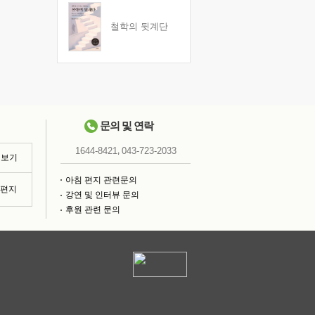
철학의 뒷계단
문의 및 연락
,
1644-8421
043-723-2033
 보기
아침 편지 관련문의
침편지
강연 및 인터뷰 문의
후원 관련 문의