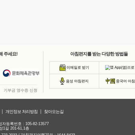
해 주세요!
아침편지를 받는 다양한 방법들
App(앱)으로
이메일로 받기
음성 아침편지
중국어 아
기부금 영수증 신청
개인정보 처리방침
찾아오는길
등록번호 : 105-82-13577
1길 201-61,1층
/ '아침편지여행'문의 :