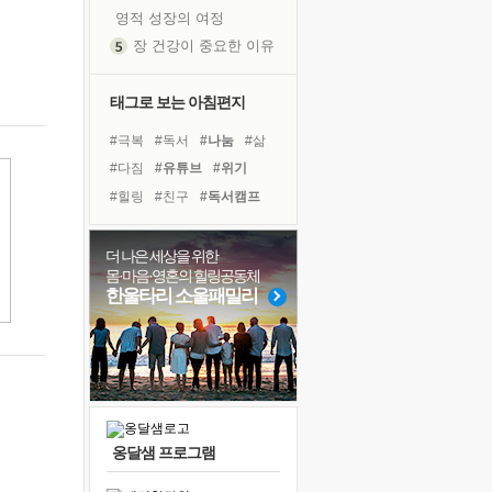
영적 성장의 여정
장 건강이 중요한 이유
신의 음성을 듣는다
흙이 된 몸으로 출근하는 여자
태그로 보는 아침편지
극과 극의 양 끝단
#극복
#독서
#나눔
#삶
내가 '나다움'을 찾는 길
#다짐
#유튜브
#위기
피해 갈 수 없는 사건들
#힐링
#친구
#독서캠프
처음 손을 잡았던 날
#리더
#아이들
#경험
꿈이 실제가 되는 것
#건강
#희망
#도움
더 나은 세상을 위한
'말 타는 법'을 먼저
몸·마음·영혼의 힐링공동체
#링컨학교
#명상
졸업식 사진을 보며
한울타리 소울패밀리
#면역력
#사람
극심한 변비, 어깨결림, 수면 장애
#바이러스
#선택
아픈 아버지를 위한 공간 설계
#비전캠프
#계획
슬럼프
보고 싶은 어머니
유년 시절의 부산 영도 바다
옹달샘 프로그램
못된 꼰대들