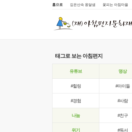
홈으로
깊은산속 옹달샘
꽃피는 아침마을
태그로 보는 아침편지
유튜브
명상
#힐링
#아이들
#경험
#사람
나눔
#친구
위기
#독서