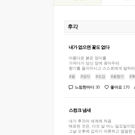
내가 없으면 꽃도 없다
아름다운 붉은 장미를
가져다가 당신 앞에 꽂아두라.
향기를 들이마시고 스스로에게 말하라. .
#꽃
#장미
#오감
#꽃향기
#
느낌한마디
좋아요
30
170
스컹크 냄새
내가 후각의 세계에 처음
매료된 것은, 다섯 살 어느 일요일이었
그날 오후에 갑자기 야릇하고 얼얼한 냄새