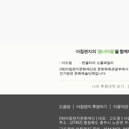
아침편지의
'꿈너머꿈'
을 함께
더드림
한울타리 소울패밀리
(재)아침편지문화재단은 문화체육관광부에서
인가받은 문화예술단체입니다.
나의 후원내역 보기
|
도움방
아침편지 후원하기
이용약관
(재)아침편지문화재단 | 대표 : 고도원 | 사업자
주소 : (27452) 충청북도 충주시 노은면 우성
'고도원의 아침편지' 문의 :
,