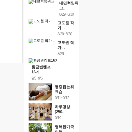
내면혁명워
크..
8/29~8/30
고도원 작
가 ..
8/29~8/30
고도원 작
가 ..
8/29
황금변캠프
16기
9/5~9/6
통증잡는워
크숍
9/11~9/12
하루명상
[250..
9/19
행복한가족
여행