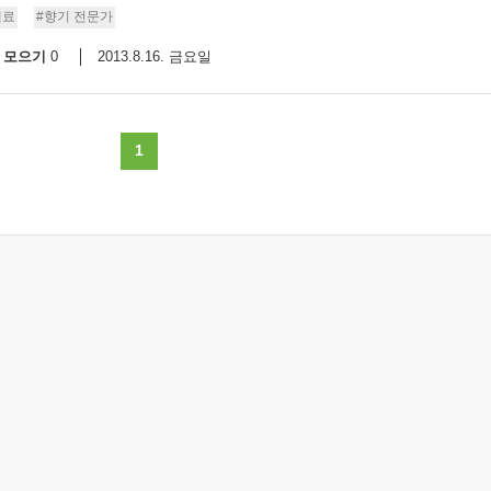
매료
#향기 전문가
모으기
2013.8.16. 금요일
0
1