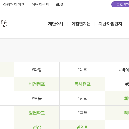
아침편지 여행
아버지센터
BDS
고도원T
재단소개
아침편지는
지난 아침편지
|
|
|
#다짐
#계획
#바
비전캠프
독서캠프
#
#도움
#선택
희
링컨학교
#극복
리
건강
면역력