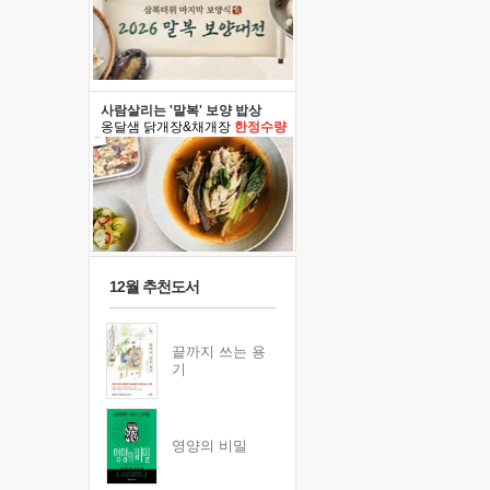
사람살리는 '말복' 보양 밥상
옹달샘 닭개장&채개장
한정수량
12월 추천도서
끝까지 쓰는 용
기
영양의 비밀