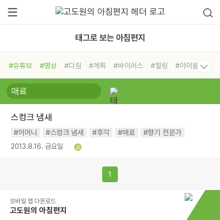
태그로 보는 아침편지
#유튜브
#명상
#다짐
#계획
#바이러스
#힐링
#아이들
#비전캠프
#독서캠프
#삶
#경험
#사람
#도움
#선택
#희망
#나눔
#친구
#링컨학교
#극복
#리더
#위기
스컹크 냄새
#독서
#건강
#면역력
#어머니
#스컹크 냄새
#후각
#매료
#향기 전문가
2013.8.16. 금요일
1
모바일 앱 다운로드
고도원의 아침편지