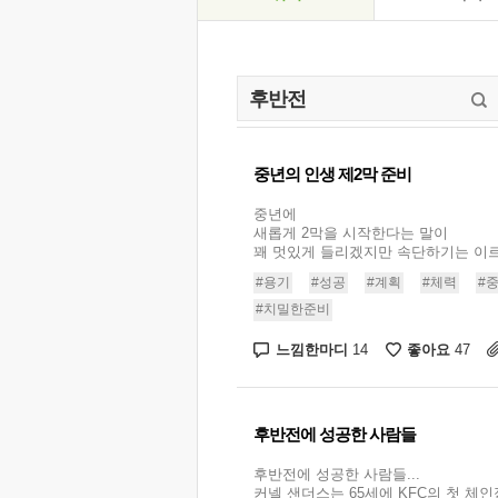
중년의 인생 제2막 준비
중년에
새롭게 2막을 시작한다는 말이
꽤 멋있게 들리겠지만 속단하기는 이르다.
#용기
#성공
#계획
#체력
#
#치밀한준비
느낌한마디
좋아요
14
47
후반전에 성공한 사람들
후반전에 성공한 사람들...
커넬 샌더스는 65세에 KFC의 첫 체인