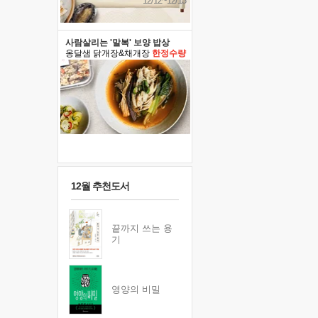
12/12~12/13
사람살리는 '말복' 보양 밥상
옹달샘 닭개장&채개장
한정수량
12월 추천도서
끝까지 쓰는 용
기
영양의 비밀