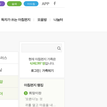
V
솔패
더드림
독자가 쓰는 아침편지
모음방
나눔터
|
|
이러스
현재 아침편지 가족은
4,042,997 명
입니다.
삶
로그인
|
가족되기
망
아침편지 랭킹
희망이란
더
'모른다'는 것
귀를 열고 마음을 내어주고