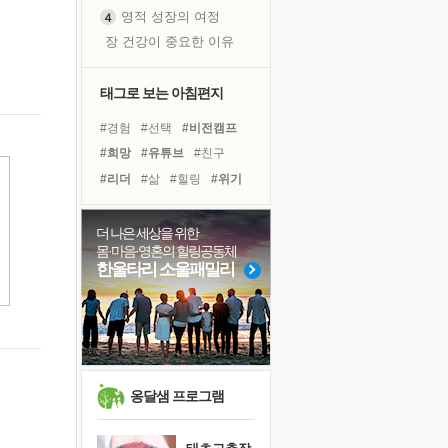
영적 성장의 여정
장 건강이 중요한 이유
신의 음성을 듣는다
흙이 된 몸으로 출근하는 여자
태그로 보는 아침편지
극과 극의 양 끝단
#경험
#선택
#비전캠프
내가 '나다움'을 찾는 길
#희망
#유튜브
#친구
피해 갈 수 없는 사건들
#리더
#삶
#힐링
#위기
처음 손을 잡았던 날
#링컨학교
#건강
#사람
꿈이 실제가 되는 것
#아이들
#계획
#다짐
더 나은 세상을 위한
'말 타는 법'을 먼저
몸·마음·영혼의 힐링공동체
#바이러스
#도움
#독서
졸업식 사진을 보며
한울타리 소울패밀리
#명상
#면역력
아픈 아버지를 위한 공간 설계
#독서캠프
#극복
#나눔
극심한 변비, 어깨결림, 수면 장애
보고 싶은 어머니
유년 시절의 부산 영도 바다
못된 꼰대들
옹달샘 프로그램
거울 속의 나