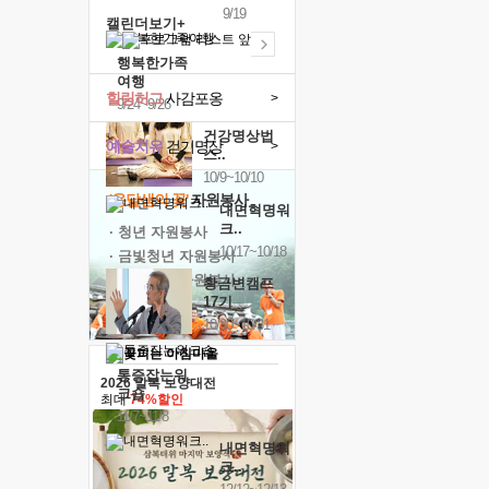
9/19
캘린더보기+
행복한가족
여행
힐링허그
사감포옹
>
9/24~9/26
건강명상법
예술치유
걷기명상
>
스..
10/9~10/10
'옹달샘의 꽃'
자원봉사
내면혁명워
크..
· 청년 자원봉사
10/17~10/18
· 금빛청년 자원봉사
· 음식연구 자원봉사
황금변캠프
17기
10/30~10/31
통증잡는워
2026 말복 보양대전
크숍
최대
74%할인
11/7~11/8
내면혁명워
크..