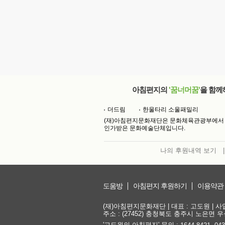
아침편지의
'꿈너머꿈'
을 함께
더드림
한울타리 소울패밀리
(재)아침편지문화재단은 문화체육관광부에서
인가받은 문화예술단체입니다.
나의 후원내역 보기
|
도움방
아침편지 후원하기
이용약관
(재)아침편지문화재단 | 대표 : 고도원 | 사업자
주소 : (27452) 충청북도 충주시 노은면 우성
'고도원의 아침편지' 문의 :
,