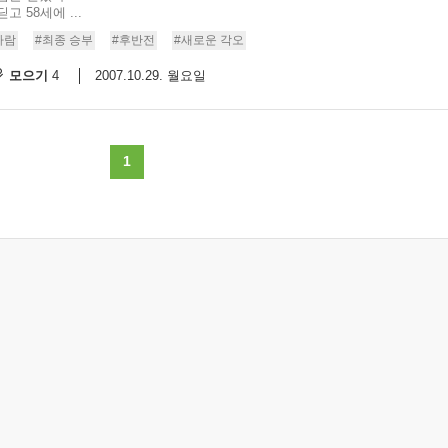
 58세에 ...
사람
#최종 승부
#후반전
#새로운 각오
모으기
2007.10.29. 월요일
4
1