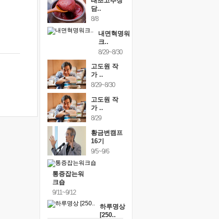
태초고추장
담..
8/8
내면혁명워
크..
8/29~8/30
고도원 작
가 ..
8/29~8/30
고도원 작
가 ..
8/29
황금변캠프
16기
9/5~9/6
통증잡는워
크숍
9/11~9/12
하루명상
[250..