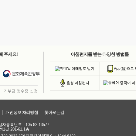
해 주세요!
아침편지를 받는 다양한 방법들
이메일로 받기
App(앱)으로
중국어 
음성 아침편지
기부금 영수증 신청
개인정보 처리방침
찾아오는길
등록번호 : 105-82-13577
1길 201-61,1층
/ '아침편지여행'문의 :