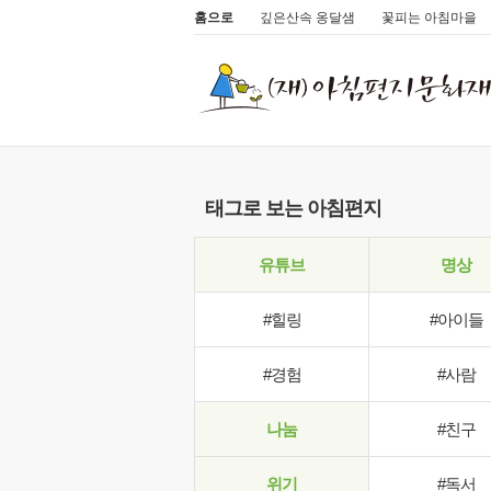
홈으로
깊은산속 옹달샘
꽃피는 아침마을
태그로 보는 아침편지
유튜브
명상
#힐링
#아이들
#경험
#사람
나눔
#친구
위기
#독서