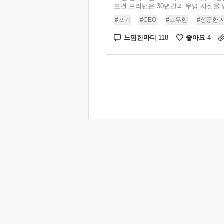
모건 프리먼은 30년간의 무명 시절을 딛고
#포기
#CEO
#고두현
#성공한 
느낌한마디
좋아요
118
4