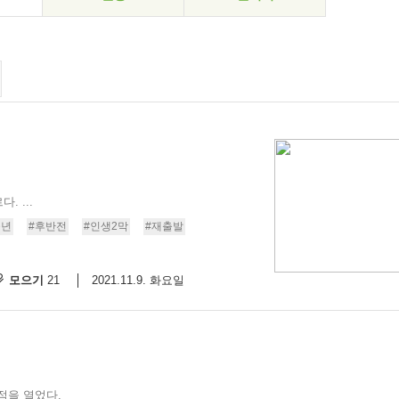
 ...
중년
#후반전
#인생2막
#재출발
모으기
2021.11.9. 화요일
21
점을 열었다.