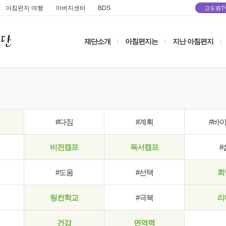
아침편지 여행
아버지센터
BDS
고도원T
재단소개
아침편지는
지난 아침편지
|
|
|
#다짐
#계획
#바
비전캠프
독서캠프
#
#도움
#선택
희
링컨학교
#극복
리
건강
면역력