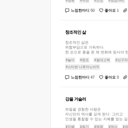
#영혼
#자연
#건강
#징검다리
느낌한마디
좋아요
50
1
창조적인 삶
창조적인 삶은
위험부담으로 가득하다.
한 손으로 총을 쥔 채 변화에 맞서야 한다.
#놀이
#창조
#절대고독
#선구자
#스티븐 나흐마노비치
느낌한마디
좋아요
47
0
강을 거슬러
좌절을 경험한 사람은
자신만의 역사를 갖게 된다. 그리고
인생을 통찰할 수 있는 지혜를 얻는 길로
#지혜
#용기
#체력
#역사
#