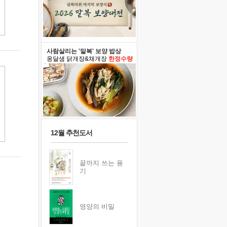
사람살리는 '말복' 보양 밥상
옹달샘 닭개장&채개장
한정수량
12월 추천도서
끝까지 쓰는 용
기
영양의 비밀