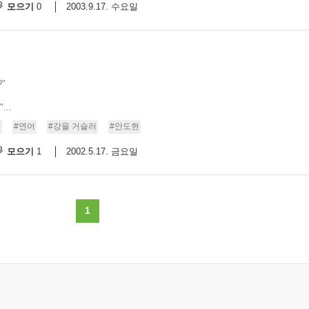
모으기
2003.9.17. 수요일
0
"
..
물
#연어
#강을 거슬러
#안도현
모으기
2002.5.17. 금요일
1
1