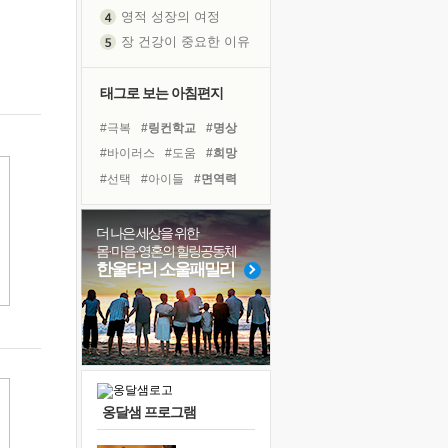
영적 성장의 여정
장 건강이 중요한 이유
신의 음성을 듣는다
흙이 된 몸으로 출근하는 여자
태그로 보는 아침편지
극과 극의 양 끝단
#극복
#링컨학교
#명상
내가 '나다움'을 찾는 길
#바이러스
#도움
#희망
피해 갈 수 없는 사건들
#선택
#아이들
#면역력
처음 손을 잡았던 날
#힐링
#건강
#독서
꿈이 실제가 되는 것
#친구
#독서캠프
#사람
더 나은 세상을 위한
'말 타는 법'을 먼저
몸·마음·영혼의 힐링공동체
#리더
#나눔
#위기
졸업식 사진을 보며
한울타리 소울패밀리
#비전캠프
#경험
#계획
극심한 변비, 어깨결림, 수면 장애
#유튜브
#삶
#다짐
아픈 아버지를 위한 공간 설계
슬럼프
보고 싶은 어머니
유년 시절의 부산 영도 바다
옹달샘 프로그램
못된 꼰대들