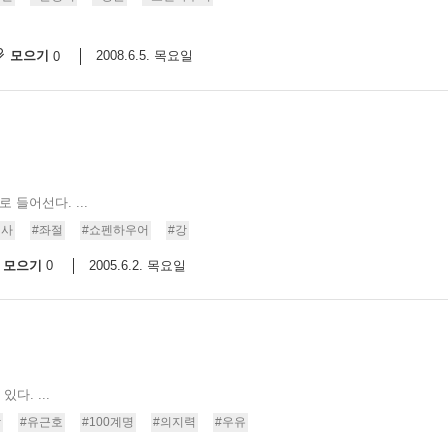
모으기
2008.6.5. 목요일
0
 들어선다. ...
역사
#좌절
#쇼펜하우어
#강
모으기
2005.6.2. 목요일
0
다. ...
땀
#유근호
#100계명
#의지력
#우유