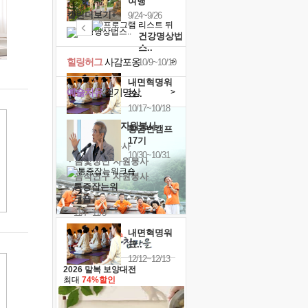
여행
캘린더보기+
9/24~9/26
건강명상법
스..
힐링허그
사감포옹
>
10/9~10/10
내면혁명워
예술치유
걷기명상
>
크..
10/17~10/18
'옹달샘의 꽃'
자원봉사
황금변캠프
17기
· 청년 자원봉사
10/30~10/31
· 금빛청년 자원봉사
· 음식연구 자원봉사
통증잡는워
크숍
11/7~11/8
내면혁명워
크..
12/12~12/13
2026 말복 보양대전
최대
74%할인