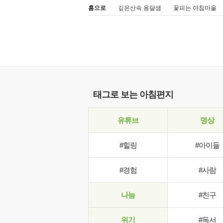
홈으로
깊은산속 옹달샘
꽃피는 아침마을
태그로 보는 아침편지
유튜브
명상
#힐링
#아이들
#경험
#사람
나눔
#친구
위기
#독서