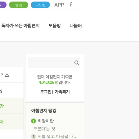
V
솔패
더드림
독자가 쓰는 아침편지
모음방
나눔터
|
|
이러스
현재 아침편지 가족은
4,043,026 명
입니다.
삶
로그인
|
가족되기
망
아침편지 랭킹
희망이란
더
'모른다'는 것
귀를 열고 마음을 내어주고