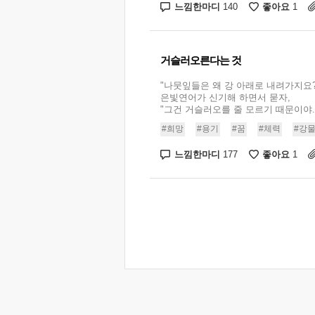
느낌한마디
좋아요
140
1
거슬러오른다는 것
"나뭇잎들은 왜 강 아래로 내려가지요?
은빛연어가 신기해 하면서 묻자,
"그건 거슬러오를 줄 모르기 때문이야.".
#희망
#용기
#꿈
#체력
#강
느낌한마디
좋아요
177
1