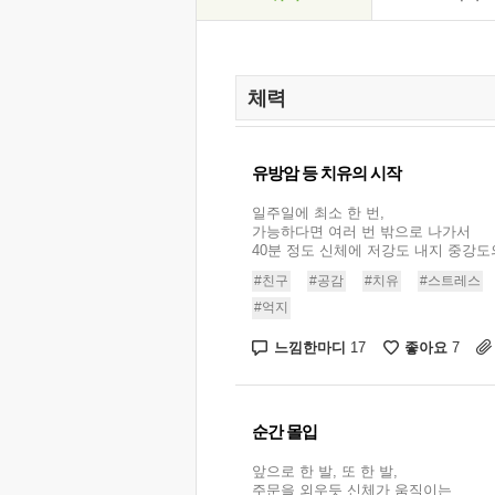
유방암 등 치유의 시작
일주일에 최소 한 번,
가능하다면 여러 번 밖으로 나가서
40분 정도 신체에 저강도 내지 중강도의
#친구
#공감
#치유
#스트레스
#억지
느낌한마디
좋아요
17
7
순간 몰입
앞으로 한 발, 또 한 발,
주문을 외우듯 신체가 움직이는