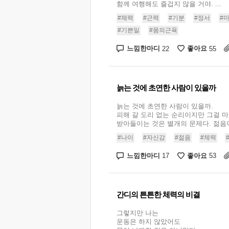
함께 여행해도 즐겁지 않을 거야. ...
#체력
#근력
#기분
#정서
#
#기쁜일
#몸의근육
느낌한마디
좋아요
22
55
늙는 것에 초연한 사람이 있을까
늙는 것에 초연한 사람이 있을까.
피해 갈 도리 없는 순리이지만 그걸 
받아들이는 것은 별개의 문제다. 젊음이란
#나이
#자신감
#젊음
#체력
느낌한마디
좋아요
17
53
간디의 튼튼한 체력의 비결
그렇지만 나는
운동은 하지 않았어도