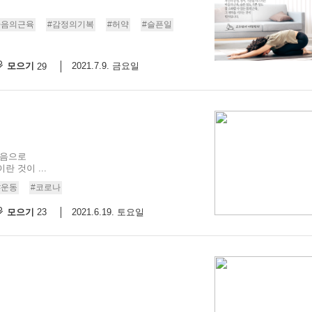
마음의근육
#감정의기복
#허약
#슬픈일
모으기
2021.7.9. 금요일
29
마음으로
 것이 ...
#운동
#코로나
모으기
2021.6.19. 토요일
23