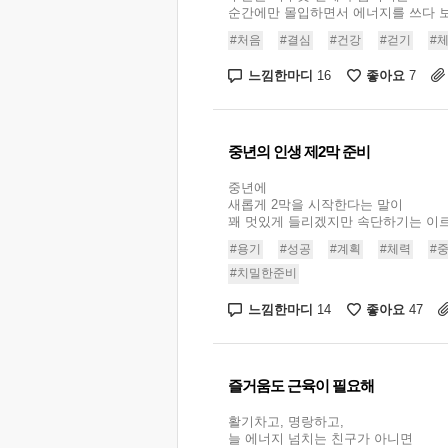
순간에만 몰입하면서 에너지를 쓰다 보면
#처음
#결심
#건강
#걷기
#
느낌한마디
좋아요
16
7
중년의 인생 제2막 준비
중년에
새롭게 2막을 시작한다는 말이
꽤 멋있게 들리겠지만 속단하기는 이르다.
#용기
#성공
#계획
#체력
#
#치밀한준비
느낌한마디
좋아요
14
47
즐거움도 근육이 필요해
활기차고, 명랑하고,
늘 에너지 넘치는 친구가 아니면