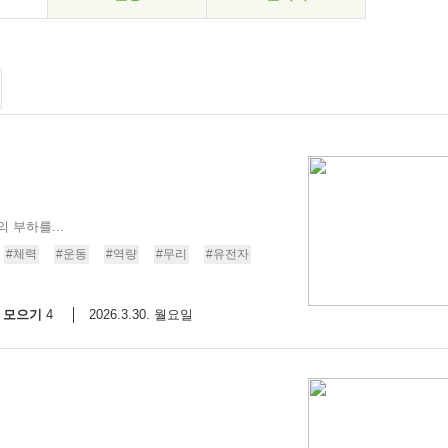
 부하를...
#체력
#운동
#역량
#무리
#유전자
모으기
2026.3.30. 월요일
4