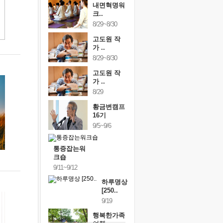
내면혁명워
크..
8/29~8/30
고도원 작
가 ..
8/29~8/30
고도원 작
가 ..
8/29
황금변캠프
16기
9/5~9/6
통증잡는워
크숍
9/11~9/12
하루명상
[250..
9/19
행복한가족