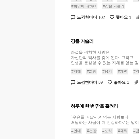
#희망에 대하여
#강을 거슬러
느낌한마디
좋아요
102
1
강을 거슬러
좌절을 경험한 사람은
자신만의 역사를 갖게 된다. 그리고
인생을 통찰할 수 있는 지혜를 얻는 길로
#지혜
#희망
#용기
#체력
#
느낌한마디
좋아요
59
1
하루에 한 번 땀을 흘려라
"우유를 배달시켜 먹는 사람보다
배달하는 사람이 더 건강하다."는 말이 있
#인내
#건강
#노력
#체력
#