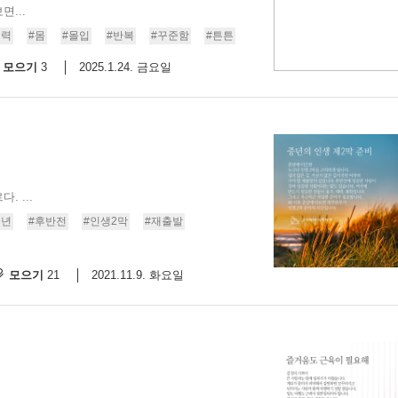
...
체력
#몸
#몰입
#반복
#꾸준함
#튼튼
모으기
2025.1.24. 금요일
3
 ...
중년
#후반전
#인생2막
#재출발
모으기
2021.11.9. 화요일
21