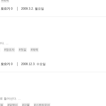
#체력
모으기
2009.3.2. 월요일
0
 ...
#창조자
#첫길
#체력
모으기
2008.12.3. 수요일
0
 들어선다. ...
좌절
#알맹이
#강물
#쇼펜하우어