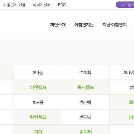
아침편지 여행
아버지센터
BDS
고도원T
재단소개
아침편지는
지난 아침편지
|
|
|
#다짐
#계획
#바
비전캠프
독서캠프
#
#도움
#선택
희
링컨학교
#극복
리
건강
면역력