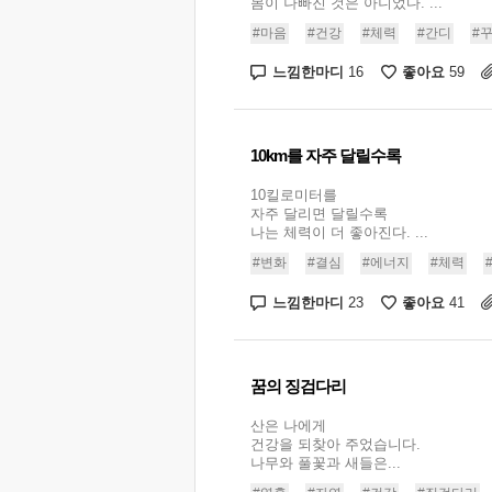
몸이 나빠진 것은 아니었다. ...
#마음
#건강
#체력
#간디
#
느낌한마디
좋아요
16
59
10km를 자주 달릴수록
10킬로미터를
자주 달리면 달릴수록
나는 체력이 더 좋아진다. ...
#변화
#결심
#에너지
#체력
느낌한마디
좋아요
23
41
꿈의 징검다리
산은 나에게
건강을 되찾아 주었습니다.
나무와 풀꽃과 새들은...