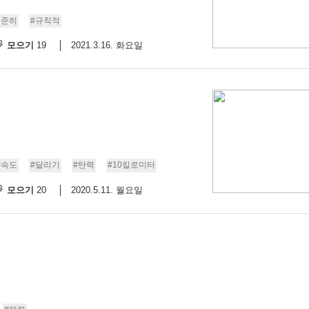
꾸준히
#규칙적
모으기
2021.3.16. 화요일
19
#속도
#달리기
#탄력
#10킬로미터
모으기
2020.5.11. 월요일
20