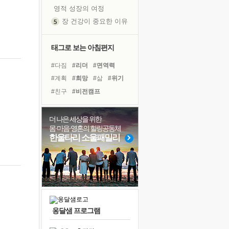
영적 성장의 여정
장 건강이 중요한 이유
신의 음성을 듣는다
흙이 된 몸으로 출근하는 여자
태그로 보는 아침편지
극과 극의 양 끝단
#다짐
#리더
#면역력
내가 '나다움'을 찾는 길
#계획
#희망
#삶
#위기
피해 갈 수 없는 사건들
#친구
#비전캠프
처음 손을 잡았던 날
#링컨학교
#유튜브
꿈이 실제가 되는 것
#독서캠프
#힐링
더 나은 세상을 위한
'말 타는 법'을 먼저
몸·마음·영혼의 힐링공동체
#바이러스
#경험
#나눔
졸업식 사진을 보며
한울타리 소울패밀리
#사람
#독서
#명상
아픈 아버지를 위한 공간 설계
#극복
#건강
#도움
극심한 변비, 어깨결림, 수면 장애
#아이들
#선택
보고 싶은 어머니
유년 시절의 부산 영도 바다
못된 꼰대들
옹달샘 프로그램
거울 속의 나