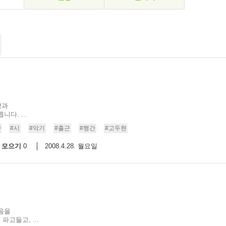
람과
다. ...
O
#시
#악기
#출근
#행간
#고두현
모으기
2008.4.28. 월요일
0
였음을
파고들고, ...