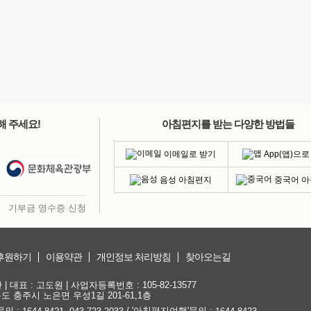
해 주세요!
아침편지를 받는 다양한 방법들
이메일로 받기
App(앱)으로
음성 아침편지
중국어 
기부금 영수증 신청
후원하기
이용약관
개인정보 처리방침
찾아오는길
대표 : 고도원 | 사업자등록번호 : 105-82-13577
청북도 충주시 노은면 우성1길 201-61,1층
문의 :
,
/ '아침편지여행'문의 :