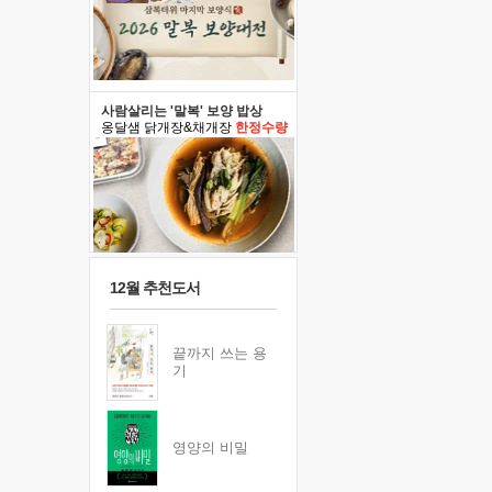
사람살리는 '말복' 보양 밥상
옹달샘 닭개장&채개장
한정수량
12월 추천도서
끝까지 쓰는 용
기
영양의 비밀