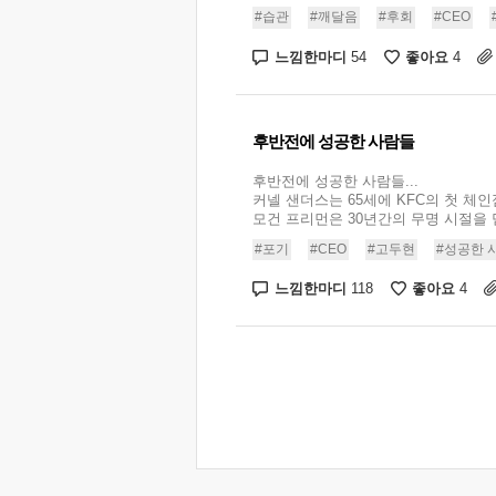
#습관
#깨달음
#후회
#CEO
느낌한마디
좋아요
54
4
후반전에 성공한 사람들
후반전에 성공한 사람들...
커넬 샌더스는 65세에 KFC의 첫 체인
모건 프리먼은 30년간의 무명 시절을 딛고
#포기
#CEO
#고두현
#성공한 
느낌한마디
좋아요
118
4