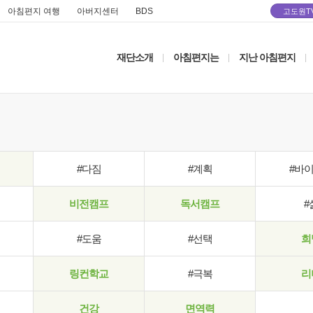
아침편지 여행
아버지센터
BDS
고도원T
재단소개
아침편지는
지난 아침편지
|
|
|
#다짐
#계획
#바
비전캠프
독서캠프
#
#도움
#선택
희
링컨학교
#극복
리
건강
면역력