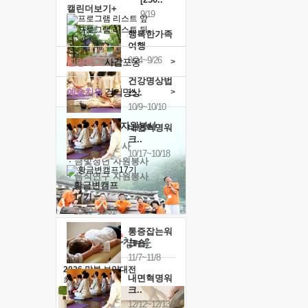
캘린더보기+
9/19
행복한가족
여행
9/24~9/26
힐링허그
사감포옹
>
건강명상법
예술치유
걷기명상
>
스..
10/9~10/10
'옹달샘의 꽃'
자원봉사
내면혁명워
크..
· 청년 자원봉사
10/17~10/18
· 금빛청년 자원봉사
· 음식연구 자원봉사
황금변캠프
17기
10/30~10/31
통증잡는워
크숍
11/7~11/8
2026 말복 보양대전
내면혁명워
최대
74%할인
크..
12/12~12/13