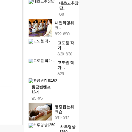
태초고추장
담..
8/8
내면혁명워
크..
8/29~8/30
고도원 작
가 ..
8/29~8/30
고도원 작
가 ..
8/29
황금변캠프
16기
9/5~9/6
통증잡는워
크숍
9/11~9/12
하루명상
[250..