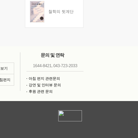
철학의 뒷계단
문의 및 연락
,
1644-8421
043-723-2033
 보기
아침 편지 관련문의
아침편지
강연 및 인터뷰 문의
후원 관련 문의