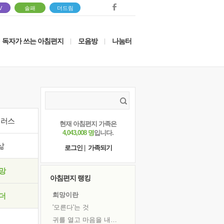
V
솔패
더드림
독자가 쓰는 아침편지
모음방
나눔터
|
|
이러스
현재 아침편지 가족은
4,043,008 명
입니다.
삶
로그인
|
가족되기
망
아침편지 랭킹
희망이란
더
'모른다'는 것
귀를 열고 마음을 내어주고