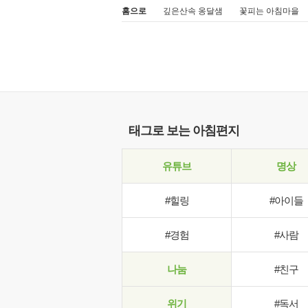
홈으로
깊은산속 옹달샘
꽃피는 아침마을
태그로 보는 아침편지
유튜브
명상
#힐링
#아이들
#경험
#사람
나눔
#친구
위기
#독서