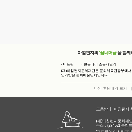
아침편지의
'꿈너머꿈'
을 함께
더드림
한울타리 소울패밀리
(재)아침편지문화재단은 문화체육관광부에서
인가받은 문화예술단체입니다.
나의 후원내역 보기
|
도움방
아침편지 
(재)아침편지문화재단 | 
주소 : (27452) 충
'고도원의 아침편지' 