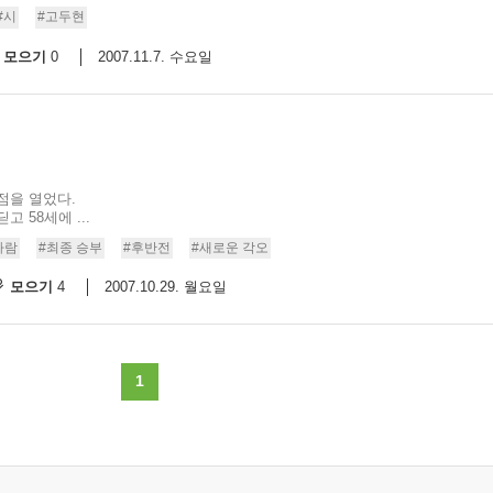
#시
#고두현
모으기
2007.11.7. 수요일
0
점을 열었다.
 58세에 ...
사람
#최종 승부
#후반전
#새로운 각오
모으기
2007.10.29. 월요일
4
1