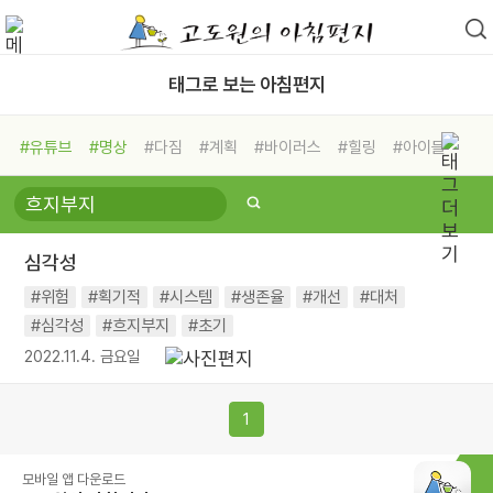
태그로 보는 아침편지
#유튜브
#명상
#다짐
#계획
#바이러스
#힐링
#아이들
#비전캠프
#독서캠프
#삶
#경험
#사람
#도움
#선택
#희망
#나눔
#친구
#링컨학교
#극복
#리더
#위기
심각성
#독서
#건강
#면역력
#위험
#획기적
#시스템
#생존율
#개선
#대처
#심각성
#흐지부지
#초기
2022.11.4. 금요일
1
모바일 앱 다운로드