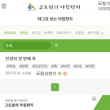
태그로 보는 아침편지
#유튜브
#명상
#다짐
#계획
#바이러스
#힐링
#아이들
#비전캠프
#독서캠프
#삶
#경험
#사람
#도움
#선택
#희망
#나눔
#친구
#링컨학교
#극복
#리더
#위기
인생의 첫 번째 축
#독서
#건강
#면역력
#목표
#방향
#프로이트
#축
#바퀴
#5세
#어휘
2017.5.31. 수요일
1
모바일 앱 다운로드
고도원의 아침편지