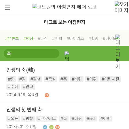
태그로 보는 아침편지
#유튜브
#명상
#다짐
#계획
#바이러스
#힐링
#아이들
#비전캠프
#독서캠프
#삶
#경험
#사람
#도움
#선택
#희망
#나눔
#친구
#링컨학교
#극복
#리더
#위기
#독서
#건강
#면역력
인생의 축(軸)
#힘
#길
#평생
#중심
#축
#바퀴
#어휘
#어린시절
#수레
#견고
2024.9.19. 목요일
인생의 첫 번째 축
#목표
#방향
#프로이트
#축
#바퀴
#5세
#어휘
2017.5.31. 수요일