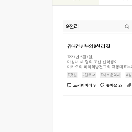
김대건 신부의 9천 리 길
1837년 6월7일,
마침내 세 명의 조선 신학생이
마카오의 파리외방전교회 극동대표부에.
#첫길
#천주교
#새로운역사
#
느낌한마디
좋아요
9
27