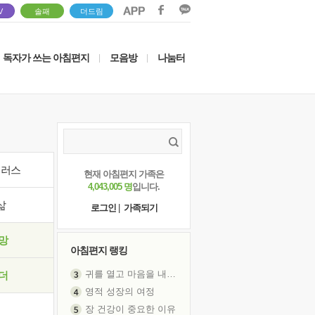
V
솔패
더드림
독자가 쓰는 아침편지
모음방
나눔터
|
|
이러스
현재 아침편지 가족은
4,043,005 명
입니다.
삶
로그인
|
가족되기
망
아침편지 랭킹
귀를 열고 마음을 내어주고
더
영적 성장의 여정
장 건강이 중요한 이유