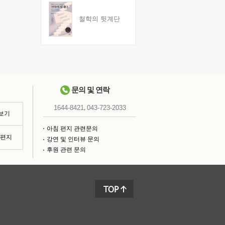
철학의 뒷계단
문의 및 연락
,
1644-8421
043-723-2033
 보기
아침 편지 관련문의
침편지
강연 및 인터뷰 문의
후원 관련 문의