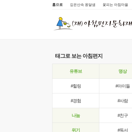
홈으로
깊은산속 옹달샘
꽃피는 아침마을
태그로 보는 아침편지
유튜브
명상
#힐링
#아이들
#경험
#사람
나눔
#친구
위기
#독서