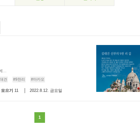
..
김대건
#9천리
#마카오
모으기
2022.8.12. 금요일
11
1