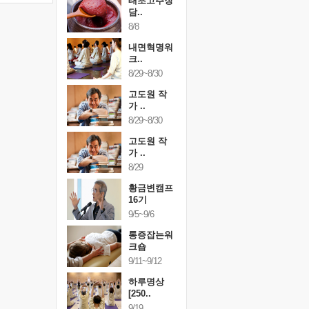
행복한가족
태초고추장
행복한가
여행
담..
여행
24~9/26
8/8
9/24~9/26
건강명상법
내면혁명워
건강명상
..
크..
스..
/9~10/10
8/29~8/30
10/9~10/10
내면혁명워
고도원 작
내면혁명
..
가 ..
크..
/17~10/18
8/29~8/30
10/17~10/18
황금변캠프
고도원 작
황금변캠
7기
가 ..
17기
/30~10/31
8/29
10/30~10/31
통증잡는워
황금변캠프
통증잡는
크숍
16기
크숍
/7~11/8
9/5~9/6
11/7~11/8
내면혁명워
통증잡는워
내면혁명
..
크숍
크..
/12~12/13
9/11~9/12
12/12~12/13
하루명상
[250..
9/19