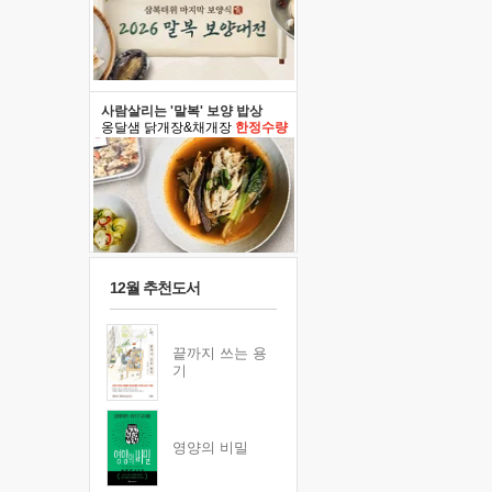
사람살리는 '말복' 보양 밥상
옹달샘 닭개장&채개장
한정수량
12월 추천도서
끝까지 쓰는 용
기
영양의 비밀