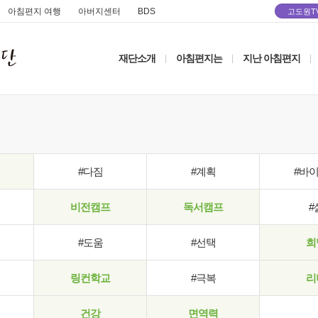
아침편지 여행
아버지센터
BDS
고도원T
재단소개
아침편지는
지난 아침편지
|
|
|
#다짐
#계획
#바
비전캠프
독서캠프
#
#도움
#선택
희
링컨학교
#극복
리
건강
면역력