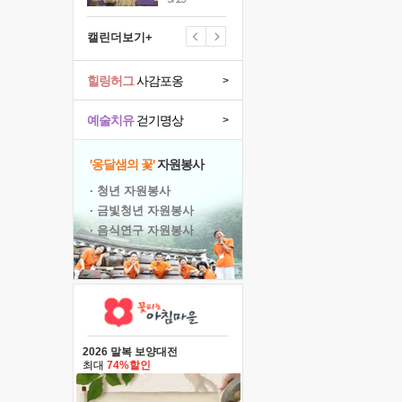
캘린더보기+
힐링허그
사감포옹
>
예술치유
걷기명상
>
'옹달샘의 꽃'
자원봉사
· 청년 자원봉사
· 금빛청년 자원봉사
· 음식연구 자원봉사
2026 말복 보양대전
최대
74%할인