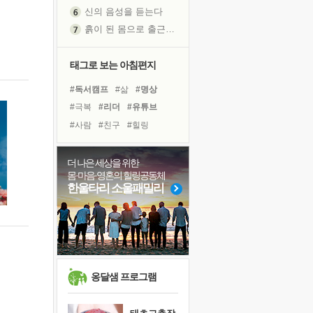
신의 음성을 듣는다
흙이 된 몸으로 출근하는 여자
극과 극의 양 끝단
내가 '나다움'을 찾는 길
태그로 보는 아침편지
피해 갈 수 없는 사건들
#독서캠프
#삶
#명상
처음 손을 잡았던 날
#극복
#리더
#유튜브
꿈이 실제가 되는 것
#사람
#친구
#힐링
'말 타는 법'을 먼저
#선택
#바이러스
#희망
졸업식 사진을 보며
#독서
#링컨학교
#계획
더 나은 세상을 위한
아픈 아버지를 위한 공간 설계
몸·마음·영혼의 힐링공동체
#면역력
#아이들
#위기
극심한 변비, 어깨결림, 수면 장애
한울타리 소울패밀리
#나눔
#다짐
#건강
보고 싶은 어머니
#경험
#비전캠프
#도움
유년 시절의 부산 영도 바다
못된 꼰대들
거울 속의 나
희망이란
옹달샘 프로그램
'모른다'는 것