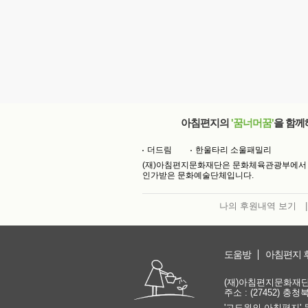
아침편지의
'꿈너머꿈'
을 함께
더드림
한울타리 소울패밀리
(재)아침편지문화재단은 문화체육관광부에서
인가받은 문화예술단체입니다.
나의 후원내역 보기
|
도움방
아침편지 
(재)아침편지문화재단 | 
주소 : (27452) 충
'고도원의 아침편지' 