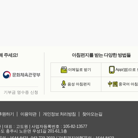
해 주세요!
아침편지를 받는 다양한 방법들
이메일로 받기
App(앱)으로
음성 아침편지
중국어 아
기부금 영수증 신청
후원하기
이용약관
개인정보 처리방침
찾아오는길
대표 : 고도원 | 사업자등록번호 : 105-82-13577
청북도 충주시 노은면 우성1길 201-61,1층
문의 :
,
/ '아침편지여행'문의 :