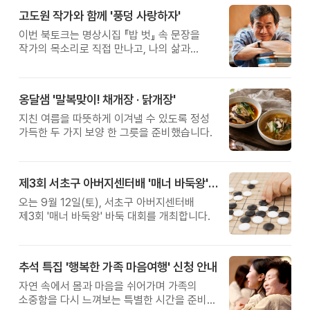
고도원 작가와 함께 '풍덩 사랑하자'
이번 북토크는 명상시집 『밥 벗』 속 문장을
작가의 목소리로 직접 만나고, 나의 삶과
관계를 잠시 돌아보는 시간입니다.
옹달샘 '말복맞이! 채개장 · 닭개장'
지친 여름을 따뜻하게 이겨낼 수 있도록 정성
가득한 두 가지 보양 한 그릇을 준비했습니다.
제3회 서초구 아버지센터배 '매너 바둑왕' 대회
오는 9월 12일(토), 서초구 아버지센터배
제3회 '매너 바둑왕' 바둑 대회를 개최합니다.
추석 특집 '행복한 가족 마음여행' 신청 안내
자연 속에서 몸과 마음을 쉬어가며 가족의
소중함을 다시 느껴보는 특별한 시간을 준비해