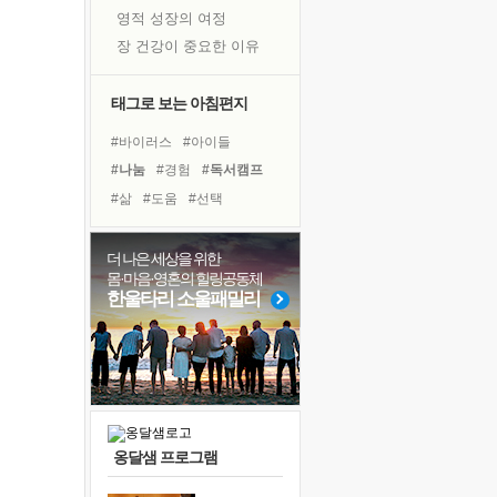
영적 성장의 여정
장 건강이 중요한 이유
신의 음성을 듣는다
흙이 된 몸으로 출근하는 여자
태그로 보는 아침편지
극과 극의 양 끝단
#바이러스
#아이들
내가 '나다움'을 찾는 길
#나눔
#경험
#독서캠프
피해 갈 수 없는 사건들
#삶
#도움
#선택
처음 손을 잡았던 날
#유튜브
#링컨학교
꿈이 실제가 되는 것
#건강
#다짐
#계획
더 나은 세상을 위한
'말 타는 법'을 먼저
몸·마음·영혼의 힐링공동체
#친구
#면역력
#명상
졸업식 사진을 보며
한울타리 소울패밀리
#위기
#독서
#비전캠프
극심한 변비, 어깨결림, 수면 장애
#극복
#희망
#힐링
아픈 아버지를 위한 공간 설계
#사람
#리더
슬럼프
보고 싶은 어머니
유년 시절의 부산 영도 바다
옹달샘 프로그램
못된 꼰대들