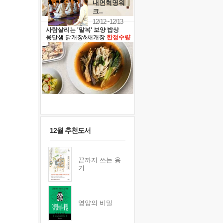
내면혁명워
크..
12/12~12/13
사람살리는 '말복' 보양 밥상
옹달샘 닭개장&채개장
한정수량
12월 추천도서
끝까지 쓰는 용
기
영양의 비밀