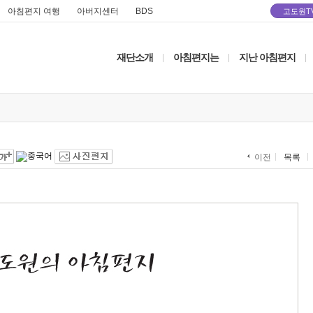
아침편지 여행
아버지센터
BDS
고도원T
재단소개
아침편지는
지난 아침편지
|
|
|
목록
이전