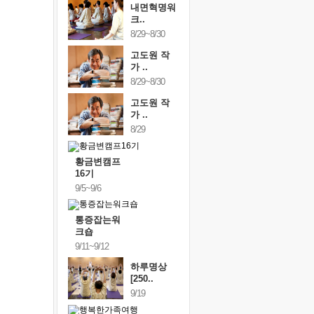
내면혁명워
크..
8/29~8/30
고도원 작
가 ..
8/29~8/30
고도원 작
가 ..
8/29
황금변캠프
16기
9/5~9/6
통증잡는워
크숍
9/11~9/12
하루명상
[250..
9/19