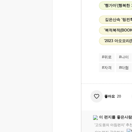
'행가마'(행복한
깊은산속 '링컨
'북적북적(BOO
'2023 아오모
#위로
#나이
#자격
#타협
좋아요
20
이 편지를 좋은사람
'고도원의 아침편지' 추