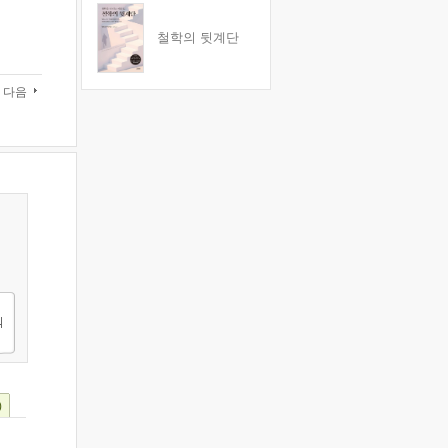
철학의 뒷계단
다음
)