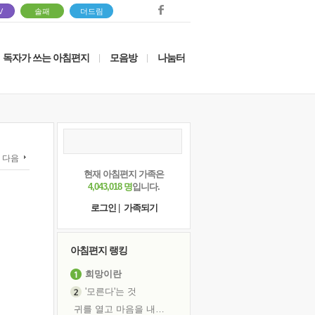
V
솔패
더드림
독자가 쓰는 아침편지
모음방
나눔터
|
|
다음
현재 아침편지 가족은
4,043,018 명
입니다.
로그인
|
가족되기
아침편지 랭킹
희망이란
'모른다'는 것
귀를 열고 마음을 내어주고