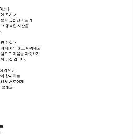
23년에
샘에 오셔서
라보지 못했던 서로의
보고 행복한 시간을
.
잠깐 멈춰서
며 대화의 꽃도 피워내고
그램으로 마음을 따뜻하게
이 되실 겁니다.
달샘의 명상,
상이 함께하는
통해서 서로에게
 보세요.
터
..