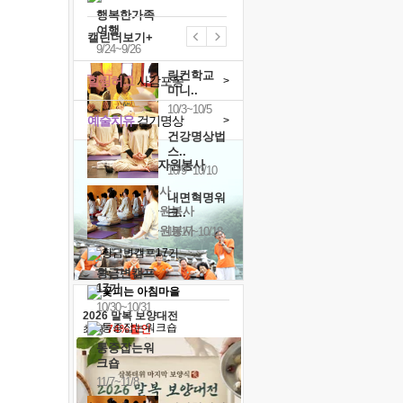
행복한가족
여행
캘린더보기+
9/24~9/26
링컨학교
힐링허그
사감포옹
>
미니..
10/3~10/5
예술치유
걷기명상
>
건강명상법
스..
'옹달샘의 꽃'
자원봉사
10/9~10/10
· 청년 자원봉사
내면혁명워
· 금빛청년 자원봉사
크..
· 음식연구 자원봉사
10/17~10/18
황금변캠프
17기
10/30~10/31
2026 말복 보양대전
최대
74%할인
통증잡는워
크숍
11/7~11/8