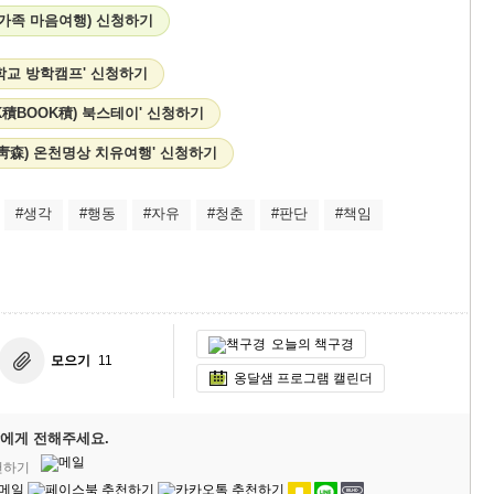
 가족 마음여행) 신청하기
학교 방학캠프' 신청하기
K積BOOK積) 북스테이' 신청하기
리(靑森) 온천명상 치유여행' 신청하기
#생각
#행동
#자유
#청춘
#판단
#책임
오늘의 책구경
모으기
11
옹달샘 프로그램 캘린더
에게 전해주세요.
천하기