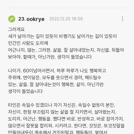
ookrye
23.
2022.12.25 18:59
그러게요
새가 날아가는 길이 있듯이 비행기도 날아가는 길이 있듯이
인간인 사람도 도리에
어근나지. 않는. 그러한. 삶을. 잘 살아내었는지. 자신을. 뒤돌아
보아야. 할때가, 아닌가란. 생각이 들었습니다
나이가. 60이넘어서면서. 하루 하루가 나도 행복하고
주위에. 연이닿은. 모두를 웃으면서 경려, 해드릴수
있는. 삶을. 잘 살아내는것이 행복한. 삶이. 아닌가란
생각이 들었습니다
타인은 속일수 있겠으나 자기 자신은. 속일수 없듯이 본인.
자신이. 한점 부끄럽지 않는 삶을 잘 지키면서. 살아왔는지.
도리의. 어근난. 행동을. 했다면 바로. 반성하고. 바로 잡아가지.
않으면서 잘못을 합리와. 시키려고. 한다면. 것짓은. 또것짓말을
만들어내듯이 계속해서 거짓된말과. 행동들이. 쌓여서