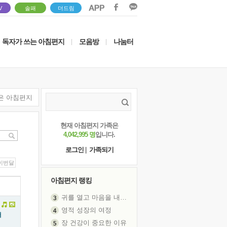
V
솔패
더드림
독자가 쓰는 아침편지
모음방
나눔터
|
|
은 아침편지
현재 아침편지 가족은
4,042,995 명
입니다.
로그인
|
가족되기
이번달
아침편지 랭킹
귀를 열고 마음을 내어주고
영적 성장의 여정
거
장 건강이 중요한 이유