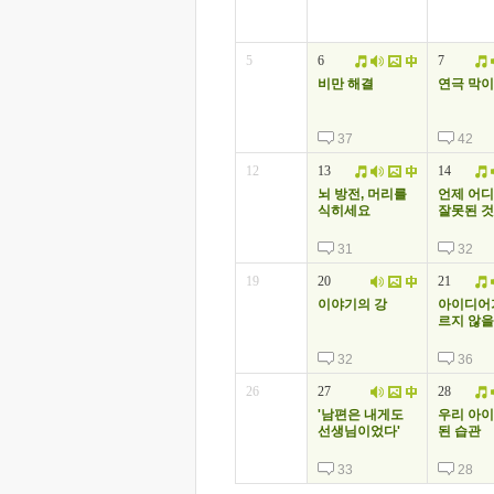
5
6
7
비만 해결
연극 막이
37
42
12
13
14
뇌 방전, 머리를
언제 어
식히세요
잘못된 
31
32
19
20
21
이야기의 강
아이디어
르지 않을
32
36
26
27
28
'남편은 내게도
우리 아이
선생님이었다'
된 습관
33
28