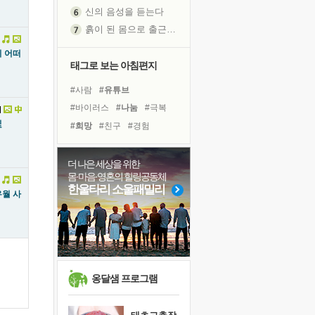
신의 음성을 듣는다
흙이 된 몸으로 출근하는 여자
극과 극의 양 끝단
 어떠
내가 '나다움'을 찾는 길
태그로 보는 아침편지
피해 갈 수 없는 사건들
#사람
#유튜브
처음 손을 잡았던 날
#바이러스
#나눔
#극복
꿈이 실제가 되는 것
빛
#희망
#친구
#경험
'말 타는 법'을 먼저
#다짐
#링컨학교
졸업식 사진을 보며
#비전캠프
#선택
#위기
더 나은 세상을 위한
아픈 아버지를 위한 공간 설계
몸·마음·영혼의 힐링공동체
#명상
#독서캠프
#도움
극심한 변비, 어깨결림, 수면 장애
한울타리 소울패밀리
월 사
#면역력
#힐링
#아이들
보고 싶은 어머니
#삶
#계획
#리더
#건강
유년 시절의 부산 영도 바다
#독서
못된 꼰대들
거울 속의 나
희망이란
옹달샘 프로그램
'모른다'는 것