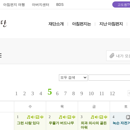
아침편지 여행
아버지센터
BDS
고도원T
재단소개
아침편지는
지난 아침편지
|
|
|
내가 모
5
1
2
3
4
6
7
8
9
10
11
12
수
목
금
토
1
2
3
4
그런 사람 있다
우물가 버드나무
외과 의사의 골든
녹슨 자전
아워