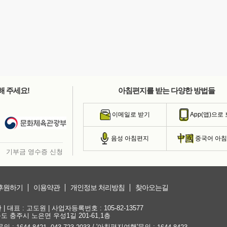
해 주세요!
아침편지를 받는 다양한 방법들
이메일로 받기
App(앱)으로
음성 아침편지
중국어 아
기부금 영수증 신청
후원하기
이용약관
개인정보 처리방침
찾아오는길
대표 : 고도원 | 사업자등록번호 : 105-82-13577
청북도 충주시 노은면 우성1길 201-61,1층
문의 :
,
/ '아침편지여행'문의 :