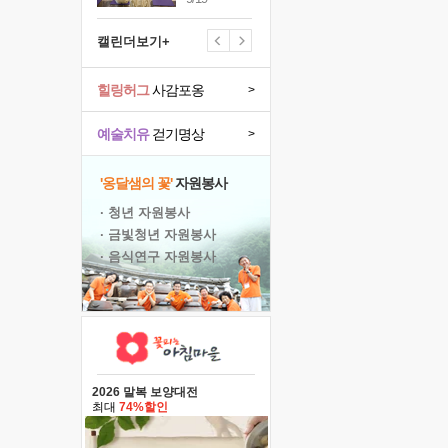
캘린더보기+
힐링허그
사감포옹
>
예술치유
걷기명상
>
'옹달샘의 꽃'
자원봉사
· 청년 자원봉사
· 금빛청년 자원봉사
· 음식연구 자원봉사
2026 말복 보양대전
최대
74%할인