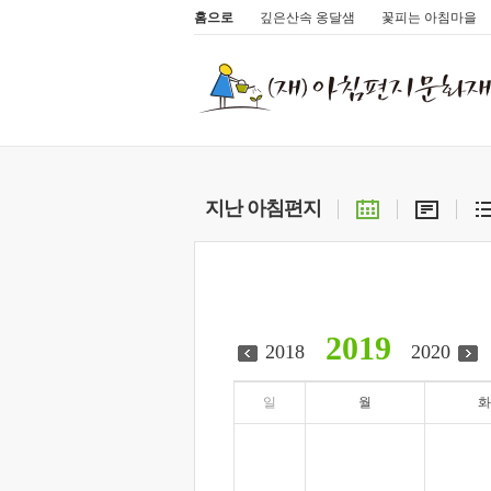
홈으로
깊은산속 옹달샘
꽃피는 아침마을
지난 아침편지
2019
2018
2020
일
월
화