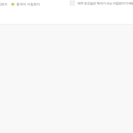
매주 토요일은 ‘독자가 쓰는 아침편지’가 배
침편지
중국어 아침편지
9/
스
10
크
10
1
10
11
크
12