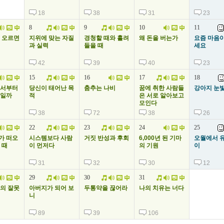
18
38
31
23
8
9
10
11
 오르면
지위에 맞는 자질
경청할 때와 흘려
왜 돈을 버는가
요즘 마음이
과 실력
들을 때
세요
42
39
40
23
15
16
17
18
디서부터
당신이 태어난 목
춤추는 나비
꿈에 취한 사람들
강아지 눈
것일까
적
은 서로 알아보고
모인다
38
72
38
26
22
23
24
25
가 떠오
시스템보다 사람
거짓 반성과 후회
6,000년 된 기마
오월에서 유
 때
이 먼저다
의 기원
이
31
32
30
12
29
30
31
의 잘못
아버지가 되어 보
두통약을 끊어라
나의 치유는 너다
니
89
39
106