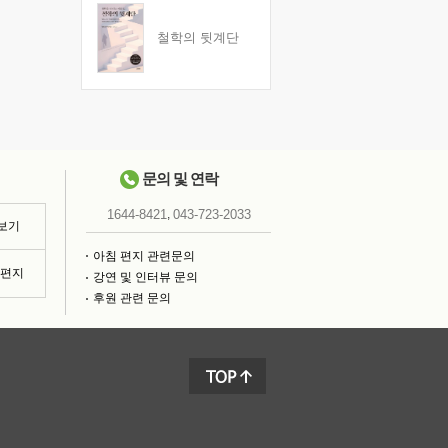
철학의 뒷계단
문의 및 연락
,
1644-8421
043-723-2033
 보기
아침 편지 관련문의
침편지
강연 및 인터뷰 문의
후원 관련 문의