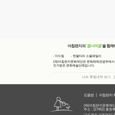
아침편지의
'꿈너머꿈'
을 함께
더드림
한울타리 소울패밀리
(재)아침편지문화재단은 문화체육관광부에서
인가받은 문화예술단체입니다.
나의 후원내역 보기
|
도움방
아침편지 
(재)아침편지문화재단 | 
주소 : (27452) 충
'고도원의 아침편지' 