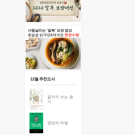
사람살리는 '말복' 보양 밥상
옹달샘 닭개장&채개장
한정수량
12월 추천도서
끝까지 쓰는 용
기
영양의 비밀