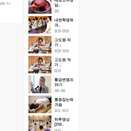
행복한가족
태초고추장
행복한가
달됩니다.
여행
담..
여행
24~9/26
8/8
9/24~9/26
건강명상법
내면혁명워
건강명상
..
크..
스..
/9~10/10
8/29~8/30
10/9~10/10
내면혁명워
고도원 작
내면혁명
..
가 ..
크..
/17~10/18
8/29~8/30
10/17~10/18
황금변캠프
고도원 작
황금변캠
7기
가 ..
17기
/30~10/31
8/29
10/30~10/31
통증잡는워
황금변캠프
통증잡는
크숍
16기
크숍
/7~11/8
9/5~9/6
11/7~11/8
내면혁명워
통증잡는워
내면혁명
..
크숍
크..
/12~12/13
9/11~9/12
12/12~12/13
하루명상
[250..
9/19