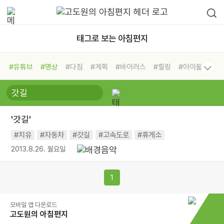
태그로 보는 아침편지
#유튜브
#명상
#다짐
#계획
#바이러스
#힐링
#아이들
#비전캠프
#독서캠프
#삶
#경험
#사람
#도움
#선택
#희망
#나눔
#친구
#링컨학교
#극복
#리더
#위기
'갓길'
#독서
#건강
#면역력
#치유
#자동차
#갓길
#고속도로
#휴게소
2013.8.26. 월요일
1
모바일 앱 다운로드
고도원의 아침편지