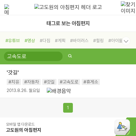
태그로 보는 아침편지
#유튜브
#명상
#다짐
#계획
#바이러스
#힐링
#아이들
#비전캠프
#독서캠프
#삶
#경험
#사람
#도움
#선택
#희망
#나눔
#친구
#링컨학교
#극복
#리더
#위기
'갓길'
#독서
#건강
#면역력
#치유
#자동차
#갓길
#고속도로
#휴게소
2013.8.26. 월요일
1
모바일 앱 다운로드
고도원의 아침편지