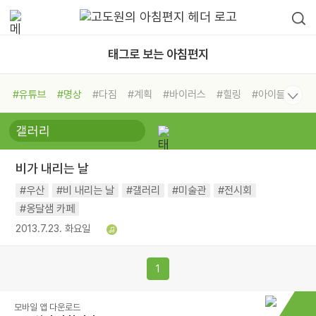
태그로 보는 아침편지
#유튜브
#명상
#다짐
#계획
#바이러스
#힐링
#아이들
#비전캠프
#독서캠프
#삶
#경험
#사람
#도움
#선택
#희망
#나눔
#친구
#링컨학교
#극복
#리더
#위기
비가 내리는 날
#독서
#건강
#면역력
#우산
#비 내리는 날
#갤러리
#미술관
#전시회
#옹달샘 카페
2013.7.23. 화요일
1
모바일 앱 다운로드