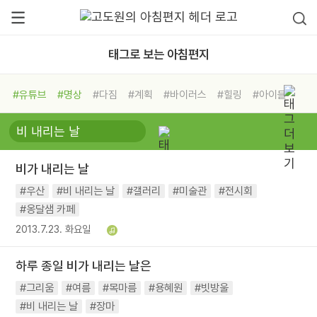
태그로 보는 아침편지
#유튜브
#명상
#다짐
#계획
#바이러스
#힐링
#아이들
#비전캠프
#독서캠프
#삶
#경험
#사람
#도움
#선택
#희망
#나눔
#친구
#링컨학교
#극복
#리더
#위기
비가 내리는 날
#독서
#건강
#면역력
#우산
#비 내리는 날
#갤러리
#미술관
#전시회
#옹달샘 카페
2013.7.23. 화요일
하루 종일 비가 내리는 날은
#그리움
#여름
#목마름
#용혜원
#빗방울
#비 내리는 날
#장마