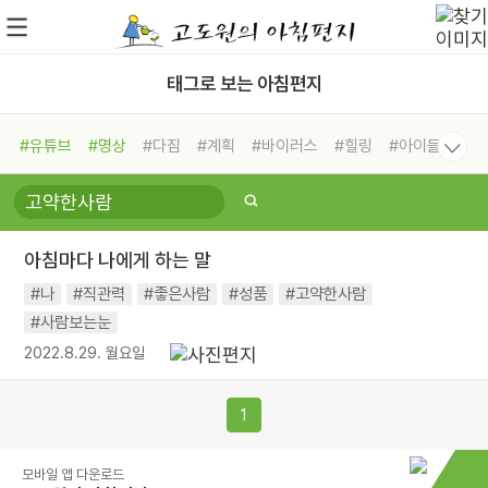
태그로 보는 아침편지
#유튜브
#명상
#다짐
#계획
#바이러스
#힐링
#아이들
#비전캠프
#독서캠프
#삶
#경험
#사람
#도움
#선택
#희망
#나눔
#친구
#링컨학교
#극복
#리더
#위기
아침마다 나에게 하는 말
#독서
#건강
#면역력
#나
#직관력
#좋은사람
#성품
#고약한사람
#사람보는눈
2022.8.29. 월요일
1
모바일 앱 다운로드