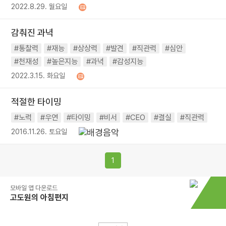
2022.8.29. 월요일
감춰진 과녁
#통찰력
#재능
#상상력
#발견
#직관력
#심안
#천재성
#높은지능
#과녁
#감성지능
2022.3.15. 화요일
적절한 타이밍
#노력
#우연
#타이밍
#비서
#CEO
#결실
#직관력
2016.11.26. 토요일
1
모바일 앱 다운로드
고도원의 아침편지