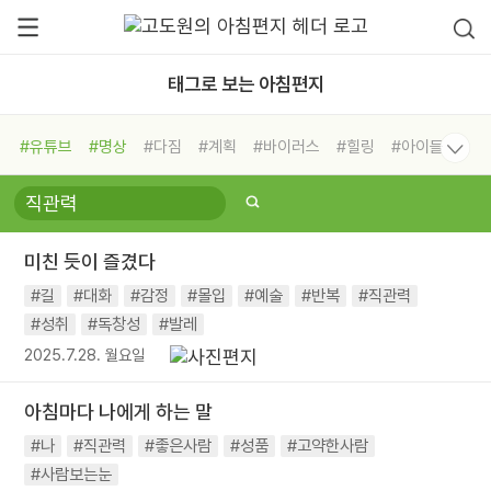
태그로 보는 아침편지
#유튜브
#명상
#다짐
#계획
#바이러스
#힐링
#아이들
#비전캠프
#독서캠프
#삶
#경험
#사람
#도움
#선택
#희망
#나눔
#친구
#링컨학교
#극복
#리더
#위기
미친 듯이 즐겼다
#독서
#건강
#면역력
#길
#대화
#감정
#몰입
#예술
#반복
#직관력
#성취
#독창성
#발레
2025.7.28. 월요일
아침마다 나에게 하는 말
#나
#직관력
#좋은사람
#성품
#고약한사람
#사람보는눈