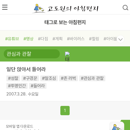
태그로 보는 아침편지
#유튜브
#명상
#다짐
#계획
#바이러스
#힐링
#아이들
#비전캠프
#독서캠프
#삶
#경험
#사람
#도움
#선택
#희망
#나눔
#친구
#링컨학교
#극복
#리더
#위기
일단 앉아서 들어라
#독서
#건강
#면역력
#성찰
#구경꾼
#말조심
#존 러벅
#관심과 관찰
#투명인간
#들어라
2007.3.28. 수요일
1
모바일 앱 다운로드