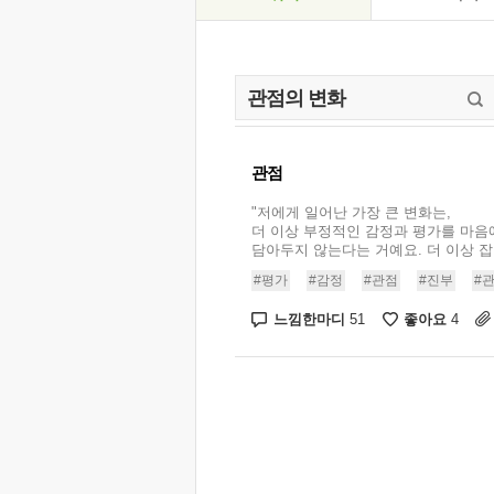
관점
"저에게 일어난 가장 큰 변화는,
더 이상 부정적인 감정과 평가를 마음
담아두지 않는다는 거예요. 더 이상 잡아
#평가
#감정
#관점
#진부
#
느낌한마디
좋아요
51
4