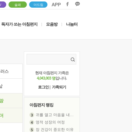
V
솔패
더드림
독자가 쓰는 아침편지
모음방
나눔터
|
|
이러스
현재 아침편지 가족은
4,043,003 명
입니다.
삶
로그인
|
가족되기
망
아침편지 랭킹
귀를 열고 마음을 내어주고
더
영적 성장의 여정
장 건강이 중요한 이유