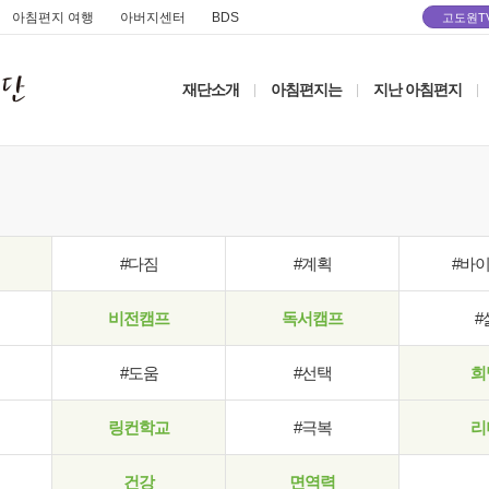
아침편지 여행
아버지센터
BDS
고도원T
재단소개
아침편지는
지난 아침편지
|
|
|
#다짐
#계획
#바
비전캠프
독서캠프
#
#도움
#선택
희
링컨학교
#극복
리
건강
면역력