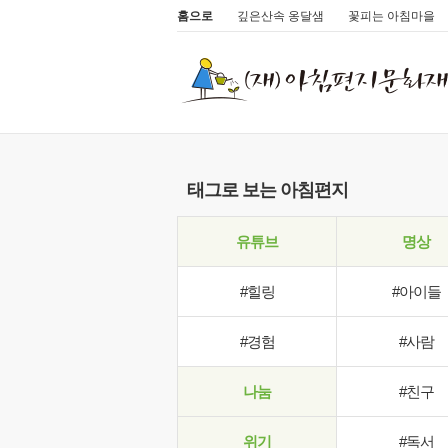
홈으로
깊은산속 옹달샘
꽃피는 아침마을
태그로 보는 아침편지
유튜브
명상
#힐링
#아이들
#경험
#사람
나눔
#친구
위기
#독서