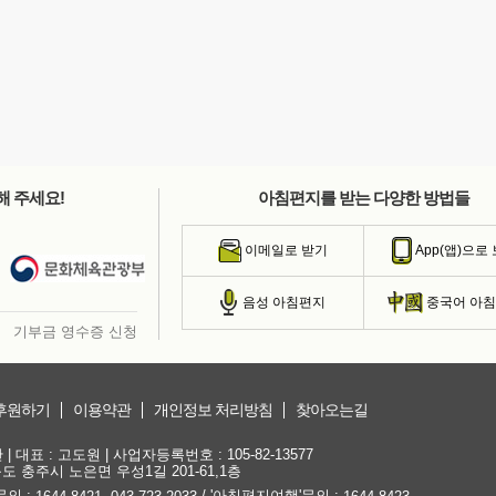
해 주세요!
아침편지를 받는 다양한 방법들
이메일로 받기
App(앱)으로
음성 아침편지
중국어 아
기부금 영수증 신청
후원하기
이용약관
개인정보 처리방침
찾아오는길
대표 : 고도원 | 사업자등록번호 : 105-82-13577
청북도 충주시 노은면 우성1길 201-61,1층
문의 :
,
/ '아침편지여행'문의 :