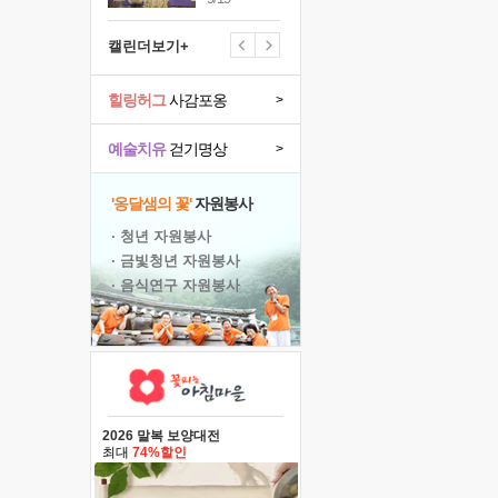
캘린더보기+
힐링허그
사감포옹
>
예술치유
걷기명상
>
'옹달샘의 꽃'
자원봉사
· 청년 자원봉사
· 금빛청년 자원봉사
· 음식연구 자원봉사
2026 말복 보양대전
최대
74%할인