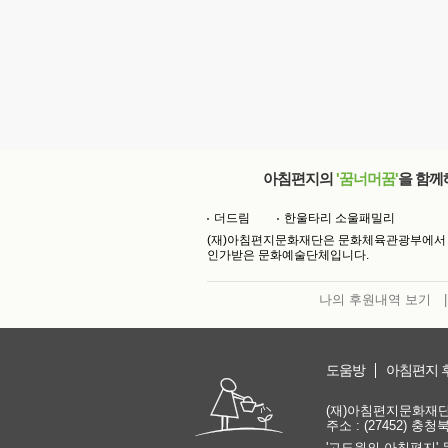
아침편지의
'꿈너머꿈'
을 함께
더드림
한울타리 소울패밀리
(재)아침편지문화재단은 문화체육관광부에서
인가받은 문화예술단체입니다.
나의 후원내역 보기
|
도움방
아침편지 
(재)아침편지문화재단 | 
주소 : (27452) 충
'고도원의 아침편지' 