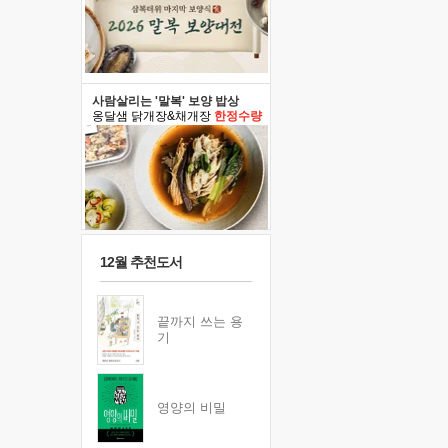
사람살리는 '말복' 보양 밥상
옹달샘 닭개장&채개장
한정수량
12월 추천도서
끝까지 쓰는 용
기
영양의 비밀