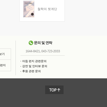
철학의 뒷계단
문의 및 연락
,
1644-8421
043-723-2033
 보기
아침 편지 관련문의
침편지
강연 및 인터뷰 문의
후원 관련 문의