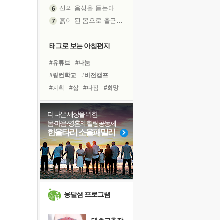
신의 음성을 듣는다
흙이 된 몸으로 출근하는 여자
극과 극의 양 끝단
내가 '나다움'을 찾는 길
태그로 보는 아침편지
피해 갈 수 없는 사건들
#유튜브
#나눔
처음 손을 잡았던 날
#링컨학교
#비전캠프
꿈이 실제가 되는 것
#계획
#삶
#다짐
#희망
'말 타는 법'을 먼저
#독서캠프
#아이들
졸업식 사진을 보며
#극복
#바이러스
#친구
더 나은 세상을 위한
아픈 아버지를 위한 공간 설계
몸·마음·영혼의 힐링공동체
#리더
#건강
#도움
극심한 변비, 어깨결림, 수면 장애
한울타리 소울패밀리
#힐링
#면역력
#명상
보고 싶은 어머니
#사람
#경험
#독서
유년 시절의 부산 영도 바다
#위기
#선택
못된 꼰대들
거울 속의 나
희망이란
옹달샘 프로그램
'모른다'는 것