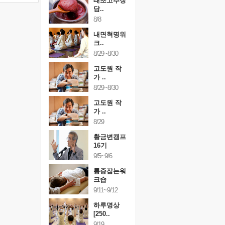
행복한가족
태초고추장
행복한가
여행
담..
여행
24~9/26
8/8
9/24~9/26
건강명상법
내면혁명워
건강명상
..
크..
스..
/9~10/10
8/29~8/30
10/9~10/10
내면혁명워
고도원 작
내면혁명
..
가 ..
크..
/17~10/18
8/29~8/30
10/17~10/18
황금변캠프
고도원 작
황금변캠
7기
가 ..
17기
/30~10/31
8/29
10/30~10/31
통증잡는워
황금변캠프
통증잡는
크숍
16기
크숍
/7~11/8
9/5~9/6
11/7~11/8
내면혁명워
통증잡는워
내면혁명
..
크숍
크..
/12~12/13
9/11~9/12
12/12~12/13
하루명상
[250..
9/19