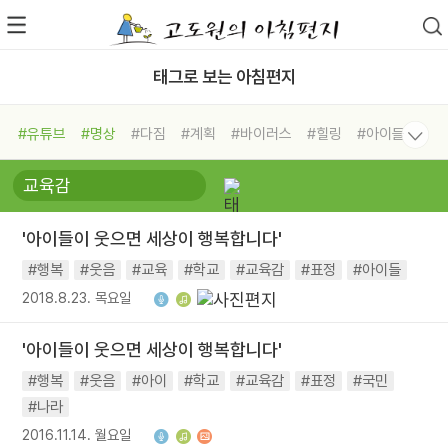
태그로 보는 아침편지
#유튜브
#명상
#다짐
#계획
#바이러스
#힐링
#아이들
#비전캠프
#독서캠프
#삶
#경험
#사람
#도움
#선택
#희망
#나눔
#친구
#링컨학교
#극복
#리더
#위기
'아이들이 웃으면 세상이 행복합니다'
#독서
#건강
#면역력
#행복
#웃음
#교육
#학교
#교육감
#표정
#아이들
2018.8.23. 목요일
'아이들이 웃으면 세상이 행복합니다'
#행복
#웃음
#아이
#학교
#교육감
#표정
#국민
#나라
2016.11.14. 월요일