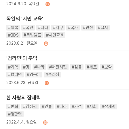
2024.6.20. 목요일
독일의 '시민 교육'
#행복
#국민
#나라
#지구
#국가
#안전
#질서
#BDS
#독일캠프
#시민교육
2023.8.21. 월요일
'컵라면'의 추억
#기억
#맛
#나라
#어린시절
#감동
#세포
#보약
#컵라면
#임금님
#수라상
2023.6.23. 금요일
한 사람의 잠재력
#변화
#경쟁력
#인류
#나라
#가정
#사회
#잠재력
#영향력
2022.4.4. 월요일