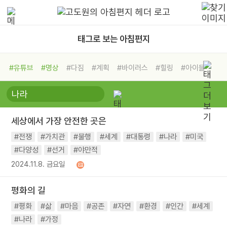
태그로 보는 아침편지
#유튜브
#명상
#다짐
#계획
#바이러스
#힐링
#아이들
#비전캠프
#독서캠프
#삶
#경험
#사람
#도움
#선택
#희망
#나눔
#친구
#링컨학교
#극복
#리더
#위기
세상에서 가장 안전한 곳은
#독서
#건강
#면역력
#전쟁
#가치관
#불행
#세계
#대통령
#나라
#미국
#다양성
#선거
#야만적
2024.11.8. 금요일
평화의 길
#평화
#삶
#마음
#공존
#자연
#환경
#인간
#세계
#나라
#가정