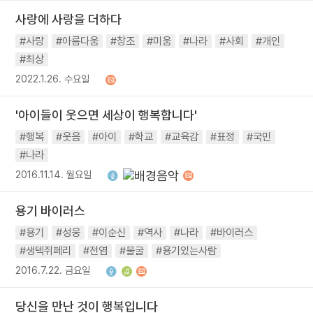
사랑에 사랑을 더하다
#사랑
#아름다움
#창조
#미움
#나라
#사회
#개인
#최상
2022.1.26. 수요일
'아이들이 웃으면 세상이 행복합니다'
#행복
#웃음
#아이
#학교
#교육감
#표정
#국민
#나라
2016.11.14. 월요일
용기 바이러스
#용기
#성웅
#이순신
#역사
#나라
#바이러스
#생텍쥐페리
#전염
#불굴
#용기있는사람
2016.7.22. 금요일
당신을 만난 것이 행복입니다