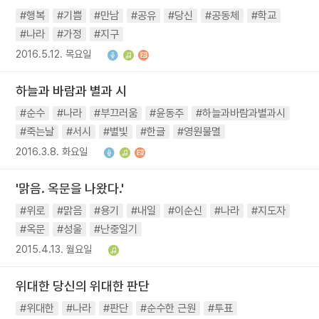
#행복
#기쁨
#만남
#공유
#당신
#공동체
#학교
#나라
#가정
#지구
2016.5.12. 목요일
하늘과 바람과 별과 시
#순수
#나라
#부끄러움
#윤동주
#하늘과바람과별과시
#죽는날
#서시
#별빛
#한글
#영원불멸
2016.3.8. 화요일
'맑음. 옥문을 나왔다.'
#위로
#맑음
#용기
#내일
#이순신
#나라
#지도자
#옥문
#성울
#난중일기
2015.4.13. 월요일
위대한 당신의 위대한 판단
#위대한
#나라
#판단
#순수한 근원
#투표