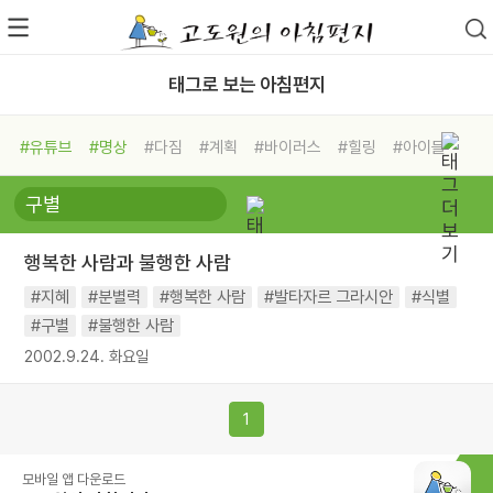
태그로 보는 아침편지
#유튜브
#명상
#다짐
#계획
#바이러스
#힐링
#아이들
#비전캠프
#독서캠프
#삶
#경험
#사람
#도움
#선택
#희망
#나눔
#친구
#링컨학교
#극복
#리더
#위기
행복한 사람과 불행한 사람
#독서
#건강
#면역력
#지혜
#분별력
#행복한 사람
#발타자르 그라시안
#식별
#구별
#불행한 사람
2002.9.24. 화요일
1
모바일 앱 다운로드