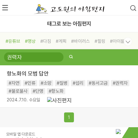
태그로 보는 아침편지
#유튜브
#명상
#다짐
#계획
#바이러스
#힐링
#아이들
#비전캠프
#독서캠프
#삶
#경험
#사람
#도움
#선택
#희망
#나눔
#친구
#링컨학교
#극복
#리더
#위기
항노화의 모범 답안
#독서
#건강
#면역력
#자연
#인류
#소망
#질병
#섭리
#동서고금
#권력자
#불로불사
#단명
#항노화
2024.7.10. 수요일
1
모바일 앱 다운로드