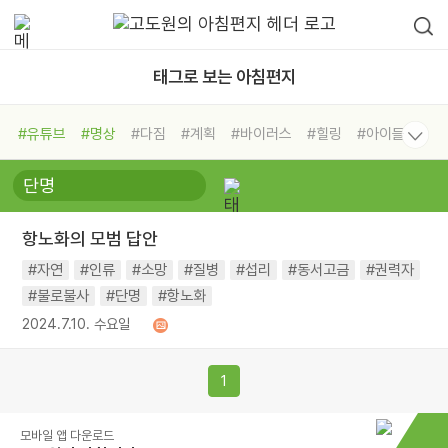
태그로 보는 아침편지
#유튜브
#명상
#다짐
#계획
#바이러스
#힐링
#아이들
#비전캠프
#독서캠프
#삶
#경험
#사람
#도움
#선택
#희망
#나눔
#친구
#링컨학교
#극복
#리더
#위기
항노화의 모범 답안
#독서
#건강
#면역력
#자연
#인류
#소망
#질병
#섭리
#동서고금
#권력자
#불로불사
#단명
#항노화
2024.7.10. 수요일
1
모바일 앱 다운로드