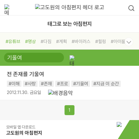
태그로 보는 아침편지
#유튜브
#명상
#다짐
#계획
#바이러스
#힐링
#아이들
#비전캠프
#독서캠프
#삶
#경험
#사람
#도움
#선택
#희망
#나눔
#친구
#링컨학교
#극복
#리더
#위기
전 존재를 기울여
#독서
#건강
#면역력
#이해
#사랑
#존재
#프로
#기울여
#지금 이 순간
2012.11.30. 금요일
1
모바일 앱 다운로드
고도원의 아침편지