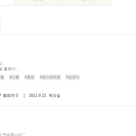
고,
흘렸다....
좌절
#고통
#훈련
#윈스턴처칠
#김연아
모으기
2011.9.22. 목요일
0
을 연습합니다."