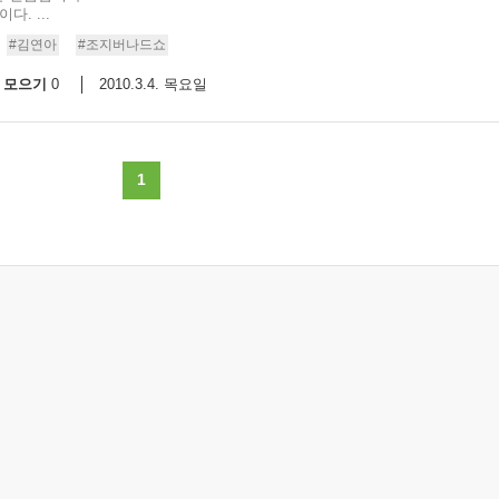
. ...
9/
#김연아
#조지버나드쇼
모으기
2010.3.4. 목요일
0
스
10
크
1
10
1
10
11
크
12