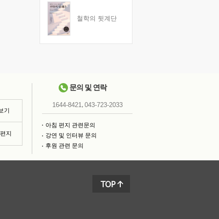
철학의 뒷계단
문의 및 연락
,
1644-8421
043-723-2033
 보기
아침 편지 관련문의
침편지
강연 및 인터뷰 문의
후원 관련 문의