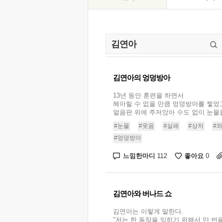
김연아의 엉덩방아
13년 동안 훈련을 하면서
헤아릴 수 없을 만큼 엉덩방아를 찧었
얼음판 위에 주저앉아 수도 없이 눈물을 
#눈물
#웃음
#실패
#상처
#
#엉덩방아
느낌한마디
좋아요
112
0
김연아와 버나드 쇼
김연아는 이렇게 말한다.
"저는 한 동작을 익히기 위해서 만 번