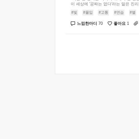
이 세상에 '공짜는 없다'라는 말은 진리이다
#빛
#몰입
#고통
#연습
#별
느낌한마디
좋아요
70
1