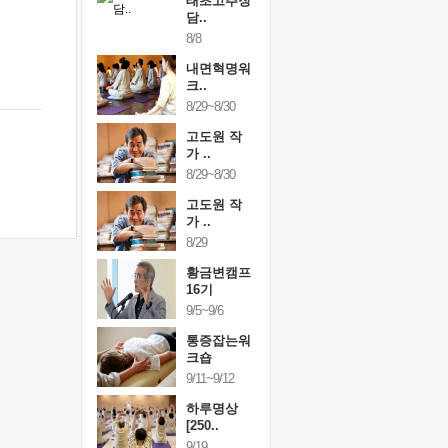
행복한가족
태초고추장
행복한가
여행
담..
여행
24~9/26
8/8
9/24~9/26
건강명상법
내면혁명워
건강명상
..
크..
스..
/9~10/10
8/29~8/30
10/9~10/10
내면혁명워
고도원 작
내면혁명
..
가 ..
크..
/17~10/18
8/29~8/30
10/17~10/18
황금변캠프
고도원 작
황금변캠
7기
가 ..
17기
/30~10/31
8/29
10/30~10/31
통증잡는워
황금변캠프
통증잡는
크숍
16기
크숍
/7~11/8
9/5~9/6
11/7~11/8
내면혁명워
통증잡는워
내면혁명
..
크숍
크..
/12~12/13
9/11~9/12
12/12~12/13
하루명상
[250..
9/19