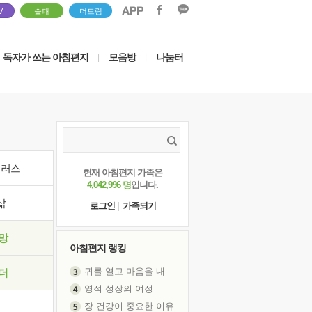
V
솔패
더드림
독자가 쓰는 아침편지
모음방
나눔터
|
|
이러스
현재 아침편지 가족은
4,042,996 명
입니다.
삶
로그인
|
가족되기
망
아침편지 랭킹
귀를 열고 마음을 내어주고
더
영적 성장의 여정
장 건강이 중요한 이유