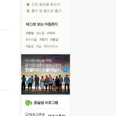
신의 음성을 듣는다
흙이 된 몸으로 출근하는 여자
극과 극의 양 끝단
내가 '나다움'을 찾는 길
태그로 보는 아침편지
피해 갈 수 없는 사건들
#희망
#도움
#리더
처음 손을 잡았던 날
#아이들
#위기
#명상
꿈이 실제가 되는 것
#힐링
#삶
#바이러스
'말 타는 법'을 먼저
#면역력
#선택
#독서
졸업식 사진을 보며
#계획
#링컨학교
#나눔
더 나은 세상을 위한
아픈 아버지를 위한 공간 설계
몸·마음·영혼의 힐링공동체
#유튜브
#친구
극심한 변비, 어깨결림, 수면 장애
한울타리 소울패밀리
#비전캠프
#극복
#다짐
보고 싶은 어머니
#경험
#건강
#독서캠프
유년 시절의 부산 영도 바다
#사람
못된 꼰대들
거울 속의 나
희망이란
옹달샘 프로그램
'모른다'는 것