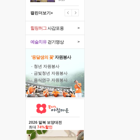
캘린더보기+
힐링허그
사감포옹
>
예술치유
걷기명상
>
'옹달샘의 꽃'
자원봉사
· 청년 자원봉사
· 금빛청년 자원봉사
· 음식연구 자원봉사
2026 말복 보양대전
최대
74%할인