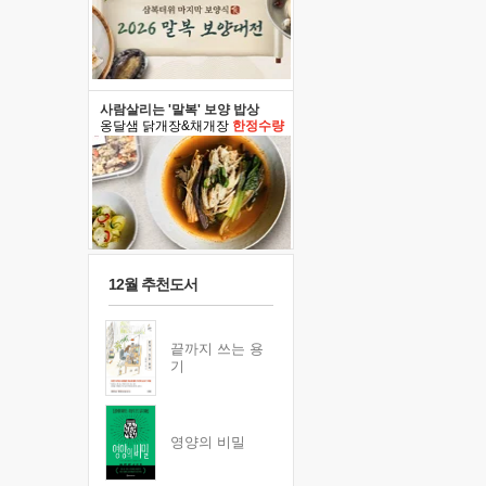
사람살리는 '말복' 보양 밥상
옹달샘 닭개장&채개장
한정수량
12월 추천도서
끝까지 쓰는 용
기
영양의 비밀