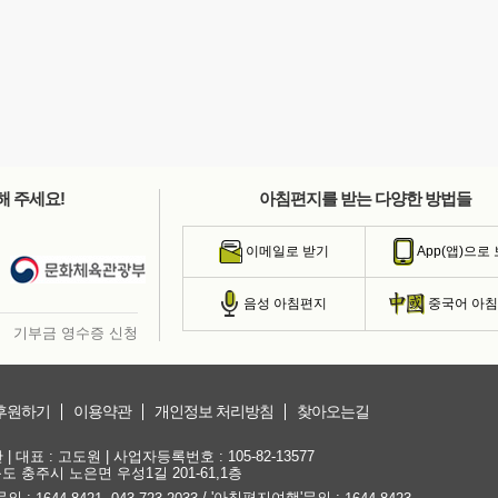
해 주세요!
아침편지를 받는 다양한 방법들
이메일로 받기
App(앱)으로
음성 아침편지
중국어 아
기부금 영수증 신청
후원하기
이용약관
개인정보 처리방침
찾아오는길
대표 : 고도원 | 사업자등록번호 : 105-82-13577
청북도 충주시 노은면 우성1길 201-61,1층
문의 :
,
/ '아침편지여행'문의 :