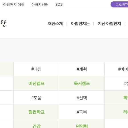
아침편지 여행
아버지센터
BDS
고도원T
재단소개
아침편지는
지난 아침편지
|
|
|
#다짐
#계획
#바
비전캠프
독서캠프
#
#도움
#선택
희
링컨학교
#극복
리
건강
면역력