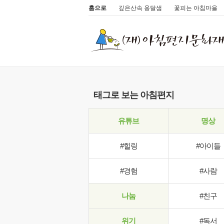
홈으로
깊은산속 옹달샘
꽃피는 아침마을
태그로 보는 아침편지
유튜브
명상
#힐링
#아이들
#경험
#사람
나눔
#친구
위기
#독서