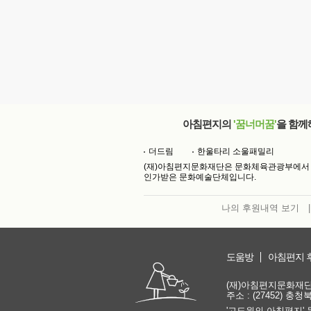
아침편지의
'꿈너머꿈'
을 함께
더드림
한울타리 소울패밀리
(재)아침편지문화재단은 문화체육관광부에서
인가받은 문화예술단체입니다.
나의 후원내역 보기
|
도움방
아침편지 
(재)아침편지문화재단 | 
주소 : (27452) 충
'고도원의 아침편지' 